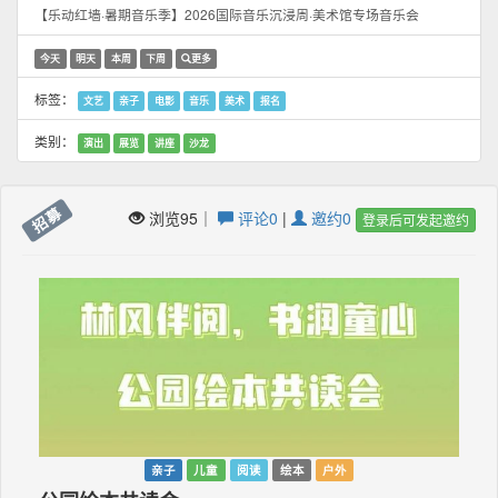
【乐动红墙·暑期音乐季】2026国际音乐沉浸周·美术馆专场音乐会
今天
明天
本周
下周
更多
标签：
文艺
亲子
电影
音乐
美术
报名
类别：
演出
展览
讲座
沙龙
招募
浏览95｜
评论0
|
邀约0
登录后可发起邀约
亲子
儿童
阅读
绘本
户外