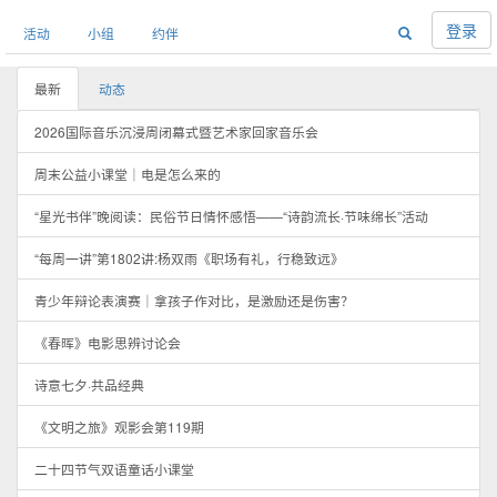
登录
活动
小组
约伴
最新
动态
2026国际音乐沉浸周闭幕式暨艺术家回家音乐会
周末公益小课堂｜电是怎么来的
“星光书伴”晚阅读：民俗节日情怀感悟——“诗韵流长·节味绵长”活动
“每周一讲”第1802讲:杨双雨《职场有礼，行稳致远》
青少年辩论表演赛｜拿孩子作对比，是激励还是伤害？
《春晖》电影思辨讨论会
诗意七夕·共品经典
《文明之旅》观影会第119期
二十四节气双语童话小课堂