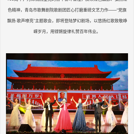
色精神，青岛市歌舞剧院歌剧团匠心打磨重磅文艺力作——“党旗
飘扬·歌声嘹亮”主题歌会，即将登陆梦幻剧场，以悠扬红歌致敬峥
嵘岁月，用铿锵旋律礼赞百年伟业。