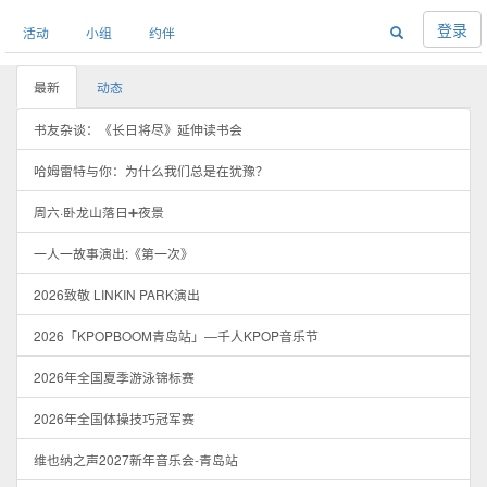
登录
活动
小组
约伴
最新
动态
书友杂谈：《长日将尽》延伸读书会
哈姆雷特与你：为什么我们总是在犹豫？
周六·卧龙山落日➕夜景
一人一故事演出:《第一次》
2026致敬 LINKIN PARK演出
2026「KPOPBOOM青岛站」—千人KPOP音乐节
2026年全国夏季游泳锦标赛
2026年全国体操技巧冠军赛
维也纳之声2027新年音乐会-青岛站