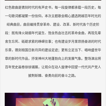
红色歌曲是镌刻时代的有声史书，每一段旋律都承载一段历史，每
一句歌词都凝聚一份信仰。本次主题歌会精心遴选跨越百年时光的
经典曲目，曲目编排贯穿革命、建设、改革、新时代各个历史阶
段：既有烽火硝烟年代诞生、饱含热血壮志的革命金曲，再现先辈
舍生忘死、砥砺求索的峥嵘往事；也有建设岁月里昂扬奋进的时代
乐章，镌刻祖国日新月异的建设足迹；更有立足当下、唱响盛世华
章的新时代作品，抒发神州大地蓬勃向上的发展气象。整场演出将
百年党史画卷徐徐铺展，让观众在动人旋律中回望一代代共产党人
披荆斩棘、奋勇向前的奋斗之路。