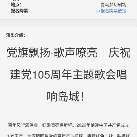
地点：
青岛梦幻剧场
报名购票：
>>报名购票链接
演出介绍：
党旗飘扬·歌声嘹亮｜庆祝
建党105周年主题歌会唱
响岛城！
百年风华颂伟业，红歌嘹亮启新程。2026年恰逢中国共产党成立
105周年，为深情回望党的百年奋斗征程，赓续红色血脉、弘扬红