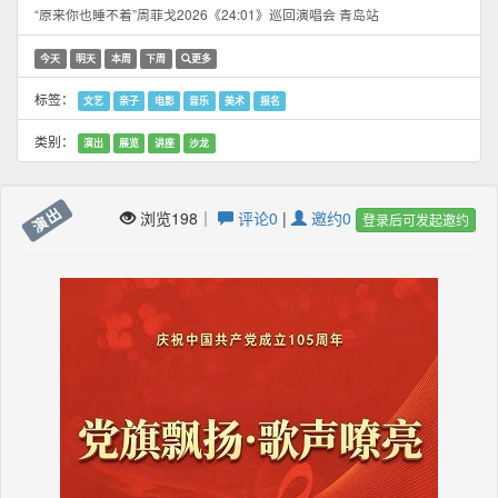
“原来你也睡不着”周菲戈2026《24:01》巡回演唱会 青岛站
今天
明天
本周
下周
更多
标签：
文艺
亲子
电影
音乐
美术
报名
类别：
演出
展览
讲座
沙龙
演出
浏览198｜
评论0
|
邀约0
登录后可发起邀约