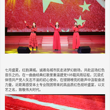
七月盛夏，红韵满城。诚邀岛城市民走进梦幻剧场，共赴这场红色
音乐之约。在一曲曲经典红歌里重温建党
105载风雨征程，沉浸式
体悟共产党人矢志不渝的初心使命，在铿锵嘹亮的歌声中汲取奋进
力量，近距离感受本土专业院团带来的高品质红色视听盛宴，以文
艺之名，致敬伟大时代。