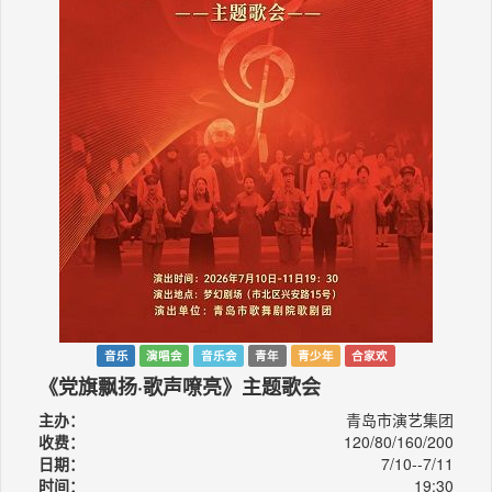
音乐
演唱会
音乐会
青年
青少年
合家欢
《党旗飘扬·歌声嘹亮》主题歌会
主办：
青岛市演艺集团
收费：
120/80/160/200
日期：
7/10--7/11
时间：
19:30