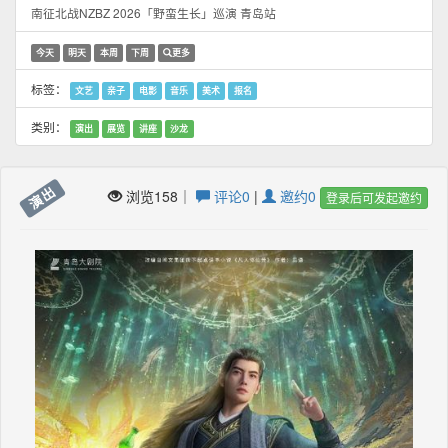
南征北战NZBZ 2026「野蛮生长」巡演 青岛站
今天
明天
本周
下周
更多
标签：
文艺
亲子
电影
音乐
美术
报名
类别：
演出
展览
讲座
沙龙
演出
浏览158｜
评论0
|
邀约0
登录后可发起邀约