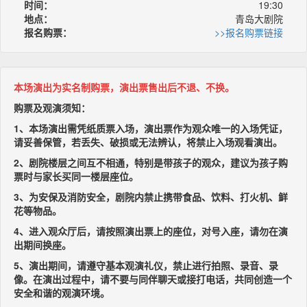
时间：
19:30
地点：
青岛大剧院
报名购票：
>>报名购票链接
本场演出为实名制购票，演出票售出后不退、不换。
购票及观演须知：
1、本场演出需凭纸质票入场，演出票作为观众唯一的入场凭证，
请妥善保管，若丢失、破损或无法辨认，将禁止入场观看演出。
2、剧院楼层之间互不相通，特别是带孩子的观众，建议为孩子购
票时与家长买同一楼层座位。
3、为安保及消防安全，剧院内禁止携带食品、饮料、打火机、鲜
花等物品。
4、进入观众厅后，请按照演出票上的座位，对号入座，请勿在演
出期间换座。
5、演出期间，请遵守基本观演礼仪，禁止进行拍照、录音、录
像。在演出过程中，请不要与同伴聊天或接打电话，共同创造一个
安全和谐的观演环境。