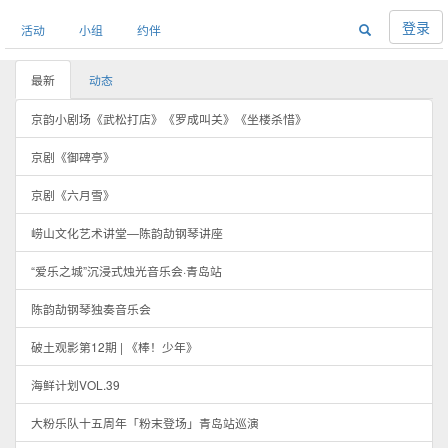
登录
活动
小组
约伴
最新
动态
京韵小剧场《武松打店》《罗成叫关》《坐楼杀惜》
京剧《御碑亭》
京剧《六月雪》
崂山文化艺术讲堂—陈韵劼钢琴讲座
“爱乐之城”沉浸式烛光音乐会·青岛站
陈韵劼钢琴独奏音乐会
破土观影第12期 | 《棒！少年》
海鲜计划VOL.39
大粉乐队十五周年「粉末登场」青岛站巡演