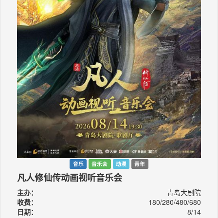
音乐
音乐会
动漫
青年
凡人修仙传动画视听音乐会
主办：
青岛大剧院
收费：
180/280/480/680
日期：
8/14