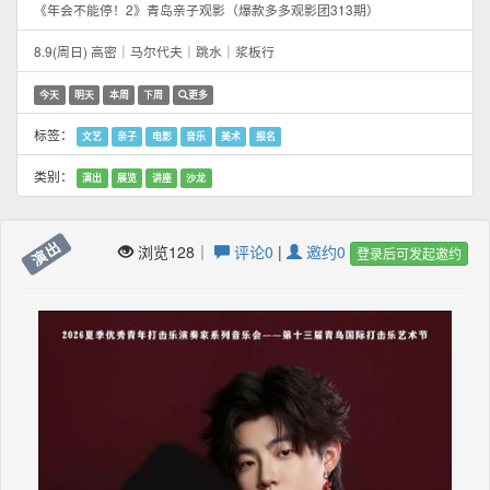
《年会不能停！2》青岛亲子观影（爆款多多观影团313期）
8.9(周日) 高密｜马尔代夫｜跳水｜浆板行
今天
明天
本周
下周
更多
标签：
文艺
亲子
电影
音乐
美术
报名
类别：
演出
展览
讲座
沙龙
演出
浏览128｜
评论0
|
邀约0
登录后可发起邀约