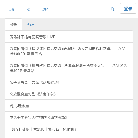
登录
活动
小组
约伴
最新
动态
黄岛路不插电庭院音乐 LIVE
影展团看◎《探戈课》映后交流+表演场 | 恋人之间的权利之战——八又
迷影组391期青岛站
影展团看◎《祖与占》映后交流 | 法国新浪潮三角构图大赏——八又迷影
组392期青岛站
亲子读书会｜共读《认知驱动》
文旅融合魔幻剧《济南印象》
周六·玩水局
电影美学鉴赏人性神作《动物农场》
【8.9】徒步｜大流顶｜偏心石｜化化浪子