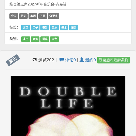
维也纳之声2027新年音乐会-青岛站
今天
明天
本周
下周
更多
标签：
文艺
亲子
电影
音乐
美术
报名
类别：
演出
展览
讲座
沙龙
演出
浏览202｜
评论0
|
邀约0
登录后可发起邀约