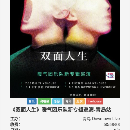
音乐
演唱会
乐队
青年
巡演
livehouse
《双面人生》暖气团乐队新专辑巡演-青岛站
主办：
青岛 Downtown Live
收费：
50/58/88
日期：
8/6