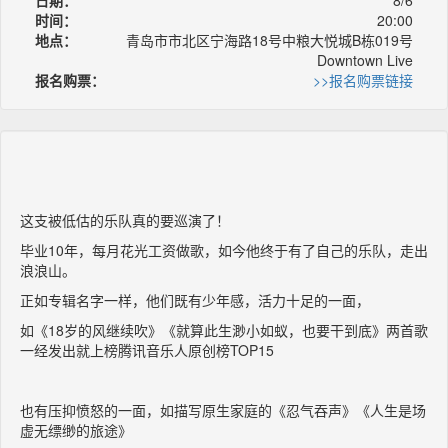
时间：
20:00
地点：
青岛市市北区宁海路18号中粮大悦城B栋019号
Downtown Live
报名购票：
>>报名购票链接
这支被低估的乐队真的要巡演了！
毕业10年，每月花光工资做歌，如今他终于有了自己的乐队，走出
浪浪山。
正如专辑名字一样，他们既有少年感，活力十足的一面，
如《18岁的风继续吹》《就算此生渺小如蚁，也要干到底》两首歌
一经发出就上榜腾讯音乐人原创榜TOP15
也有压抑愤怒的一面，如描写原生家庭的《忍气吞声》《人生是场
虚无缥缈的旅途》