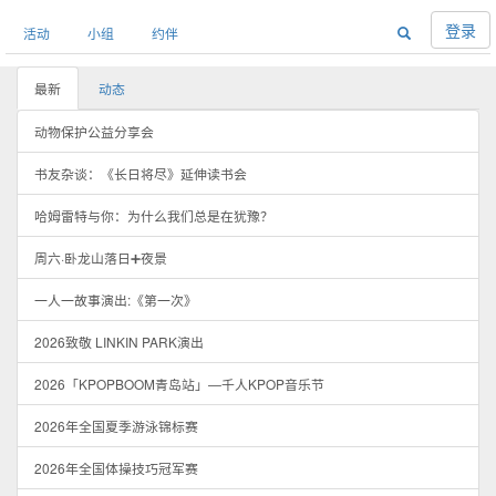
登录
活动
小组
约伴
最新
动态
动物保护公益分享会
书友杂谈：《长日将尽》延伸读书会
哈姆雷特与你：为什么我们总是在犹豫？
周六·卧龙山落日➕夜景
一人一故事演出:《第一次》
2026致敬 LINKIN PARK演出
2026「KPOPBOOM青岛站」—千人KPOP音乐节
2026年全国夏季游泳锦标赛
2026年全国体操技巧冠军赛