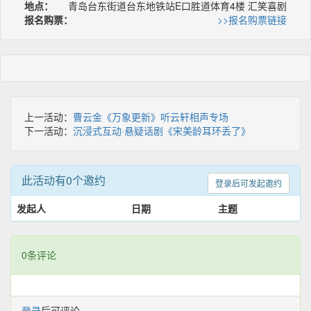
地点：
青岛台东街道台东地铁站E口胜道体育4楼 汇笑喜剧
报名购票：
>>报名购票链接
上一活动：
曹云金《万象更新》听云轩相声专场
下一活动：
沉浸式互动·悬疑话剧《宋美龄耳环丢了》
此活动有0个邀约
登录后可发起邀约
发起人
日期
主题
0条评论
登录
后可评论.