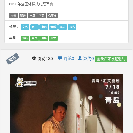
2026年全国体操技巧冠军赛
今天
明天
本周
下周
更多
标签：
文艺
亲子
电影
音乐
美术
报名
类别：
演出
展览
讲座
沙龙
演出
浏览125｜
评论0
|
邀约0
登录后可发起邀约