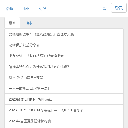
登录
活动
小组
约伴
最新
动态
复眼电影放映：《纽约提喻法》查理考夫曼
动物保护公益分享会
书友杂谈：《长日将尽》延伸读书会
哈姆雷特与你：为什么我们总是在犹豫？
周六·卧龙山落日➕夜景
一人一故事演出:《第一次》
2026致敬 LINKIN PARK演出
2026「KPOPBOOM青岛站」—千人KPOP音乐节
2026年全国夏季游泳锦标赛