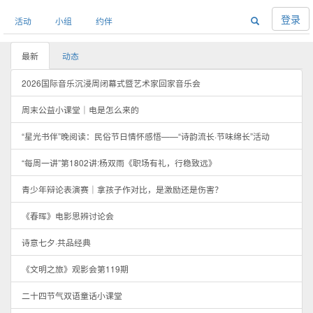
登录
活动
小组
约伴
最新
动态
2026国际音乐沉浸周闭幕式暨艺术家回家音乐会
周末公益小课堂｜电是怎么来的
“星光书伴”晚阅读：民俗节日情怀感悟——“诗韵流长·节味绵长”活动
“每周一讲”第1802讲:杨双雨《职场有礼，行稳致远》
青少年辩论表演赛｜拿孩子作对比，是激励还是伤害？
《春晖》电影思辨讨论会
诗意七夕·共品经典
《文明之旅》观影会第119期
二十四节气双语童话小课堂