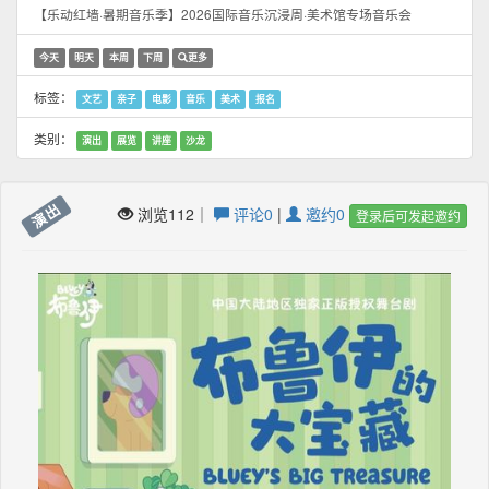
【乐动红墙·暑期音乐季】2026国际音乐沉浸周·美术馆专场音乐会
今天
明天
本周
下周
更多
标签：
文艺
亲子
电影
音乐
美术
报名
类别：
演出
展览
讲座
沙龙
演出
浏览112｜
评论0
|
邀约0
登录后可发起邀约