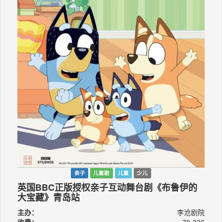
亲子
儿童剧
儿童
少儿
英国BBC正版授权亲子互动舞台剧《布鲁伊的
大宝藏》青岛站
主办：
李沧剧院
收费：
70-336