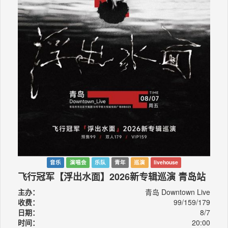
音乐
演唱会
乐队
青年
巡演
livehouse
飞行冠军【浮出水面】2026新专辑巡演 青岛站
主办：
青岛 Downtown Live
收费：
99/159/179
日期：
8/7
时间：
20:00