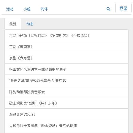
登录
活动
小组
约伴
最新
动态
京韵小剧场《武松打店》《罗成叫关》《坐楼杀惜》
京剧《御碑亭》
京剧《六月雪》
崂山文化艺术讲堂—陈韵劼钢琴讲座
“爱乐之城”沉浸式烛光音乐会·青岛站
陈韵劼钢琴独奏音乐会
破土观影第12期 | 《棒！少年》
海鲜计划VOL.39
大粉乐队十五周年「粉末登场」青岛站巡演