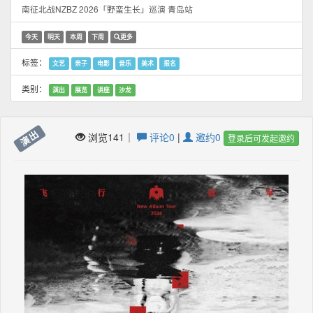
南征北战NZBZ 2026「野蛮生长」巡演 青岛站
今天
明天
本周
下周
更多
标签：
文艺
亲子
电影
音乐
美术
报名
类别：
演出
展览
讲座
沙龙
演出
浏览141｜
评论0
|
邀约0
登录后可发起邀约