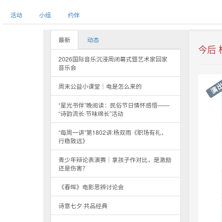
活动
小组
约伴
最新
动态
今后
2026国际音乐沉浸周闭幕式暨艺术家回家
音乐会
演
周末公益小课堂｜电是怎么来的
“星光书伴”晚阅读：民俗节日情怀感悟——
“诗韵流长·节味绵长”活动
“每周一讲”第1802讲:杨双雨《职场有礼，
行稳致远》
青少年辩论表演赛｜拿孩子作对比，是激励
还是伤害？
《春晖》电影思辨讨论会
诗意七夕·共品经典