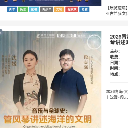
【展览速递】
青年
历史
读书
青少年
文物
合家欢
希腊
亚古希腊文
座
202
琴讲述
主办：
收费：
日期：
时间：
地点：
2026青岛
丨沈媛×段志强》