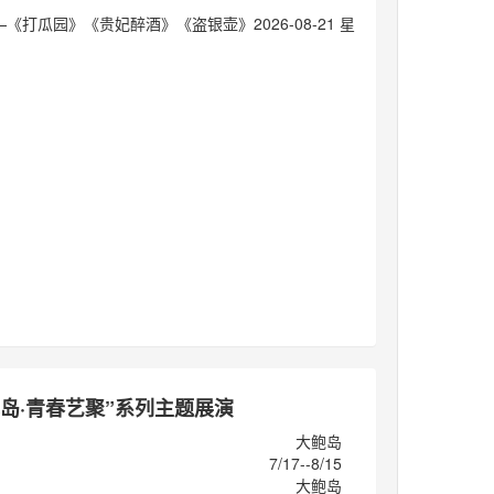
《打瓜园》《贵妃醉酒》《盗银壶》2026-08-21 星
鲍岛·青春艺聚”系列主题展演
大鲍岛
7/17--8/15
大鲍岛