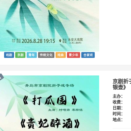
戏剧
京剧
青年
传统文化
戏曲
青少年
合家欢
出
京剧折
银壶》
主办：
收费：
日期：
时间：
地点：