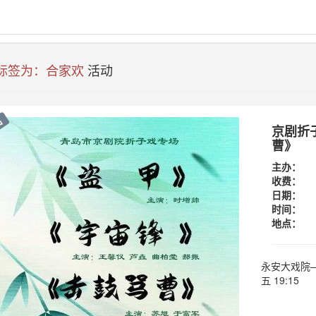
 标签为：合家欢
活动
出
京剧折
曹》
主办：
收费：
日期：
时间：
地点：
永安大戏院—
五 19:15