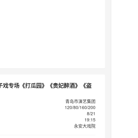
子戏专场《打瓜园》《贵妃醉酒》《盗
青岛市演艺集团
120/80/160/200
8/21
19:15
永安大戏院