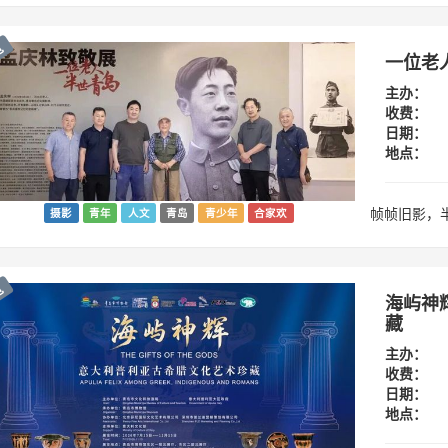
览
一位老
主办：
收费：
日期：
地点：
帧帧旧影，
摄影
青年
人文
青岛
青少年
合家欢
览
海屿神
藏
主办：
收费：
日期：
地点：