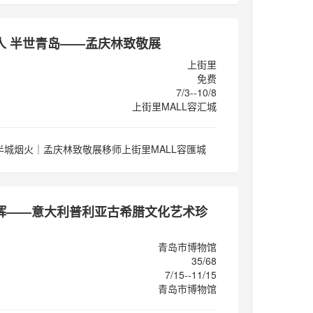
人 半世青岛——孟庆林致敬展
上街里
免费
7/3--10/8
上街里MALL容汇城
半城烟火｜孟庆林致敬展移师上街里MALL容匯城
辉——意大利普利亚古希腊文化艺术珍
青岛市博物馆
35/68
7/15--11/15
青岛市博物馆