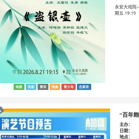
永安大戏院—
期五 19:15
戏剧
京剧
青年
戏曲
青少年
合家欢
出
“百年
主办：
日期：
地点：