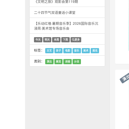
《文明之旅》观影会第119期
二十四节气双语童话小课堂
【乐动红墙·暑期音乐季】2026国际音乐沉
浸周·美术馆专场音乐会
今天
明天
本周
下周
更多
标签：
文艺
亲子
电影
音乐
美术
报名
类别：
演出
展览
讲座
沙龙
演