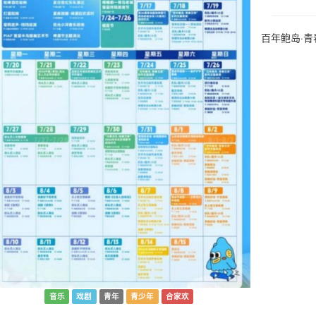
百年鲍岛·
音乐
戏剧
青年
青少年
合家欢