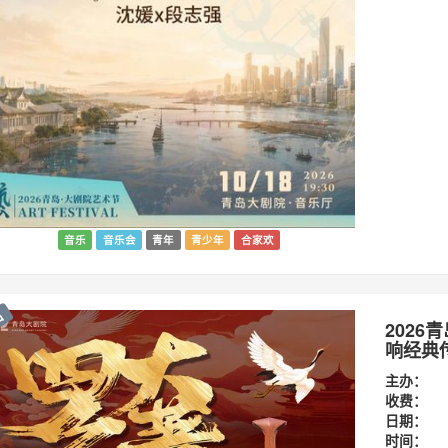
音乐
音乐会
青年
青少年
合家欢
出
202
响经典
主办：
收费：
日期：
时间：