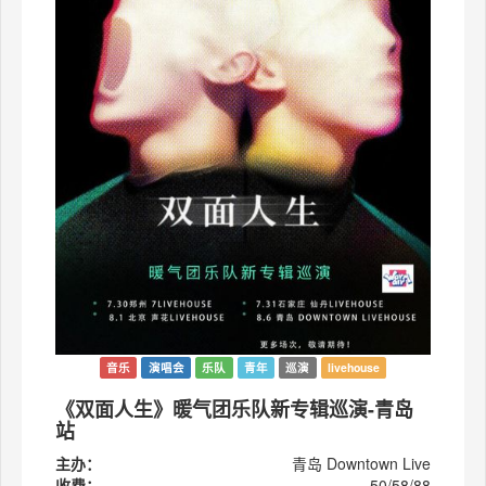
音乐
演唱会
乐队
青年
巡演
livehouse
《双面人生》暖气团乐队新专辑巡演-青岛
站
主办：
青岛 Downtown Live
收费：
50/58/88