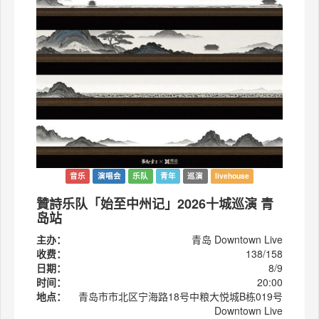
音乐
演唱会
乐队
青年
巡演
livehouse
贊詩乐队「始至中州记」2026十城巡演 青
岛站
主办：
青岛 Downtown Live
收费：
138/158
日期：
8/9
时间：
20:00
地点：
青岛市市北区宁海路18号中粮大悦城B栋019号
Downtown Live