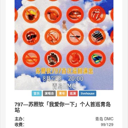
音乐
演唱会
青年
巡演
livehouse
797—苏照钦「我爱你一下」个人首巡青岛
站
主办：
青岛 DMC
收费：
99/129