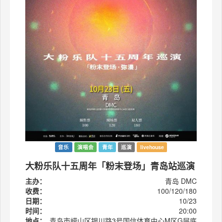
音乐
演唱会
青年
巡演
livehouse
大粉乐队十五周年「粉末登场」青岛站巡演
主办：
青岛 DMC
收费：
100/120/180
日期：
10/23
时间：
20:00
地点：
青岛市崂山区银川路3号国信体育中心M区G层底