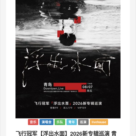
音乐
演唱会
乐队
青年
巡演
livehouse
飞行冠军【浮出水面】2026新专辑巡演 青