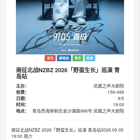
音乐
演唱会
青年
巡演
南征北战NZBZ 2026「野蛮生长」巡演 青
岛站
主办：
凤凰之声大剧院
收费：
159-499
日期：
9/5
时间：
19:00
地点：
青岛西海岸新区金沙滩路966号 凤凰之声大剧院
南征北战NZBZ 2026「野蛮生长」巡演 青岛站2026.09.05
19:00 周六