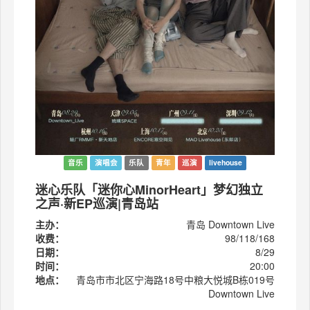
音乐
演唱会
乐队
青年
巡演
livehouse
迷心乐队「迷你心MinorHeart」梦幻独立
之声·新EP巡演|青岛站
主办：
青岛 Downtown Live
收费：
98/118/168
日期：
8/29
时间：
20:00
地点：
青岛市市北区宁海路18号中粮大悦城B栋019号
Downtown Live