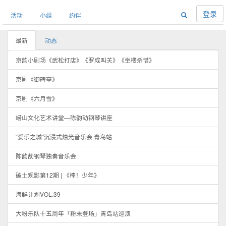
登录
活动
小组
约伴
最新
动态
京韵小剧场《武松打店》《罗成叫关》《坐楼杀惜》
京剧《御碑亭》
京剧《六月雪》
崂山文化艺术讲堂—陈韵劼钢琴讲座
“爱乐之城”沉浸式烛光音乐会·青岛站
陈韵劼钢琴独奏音乐会
破土观影第12期 | 《棒！少年》
海鲜计划VOL.39
大粉乐队十五周年「粉末登场」青岛站巡演