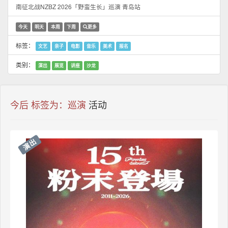
南征北战NZBZ 2026「野蛮生长」巡演 青岛站
今天
明天
本周
下周
更多
标签：
文艺
亲子
电影
音乐
美术
报名
类别：
演出
展览
讲座
沙龙
今后 标签为：巡演
活动
演出