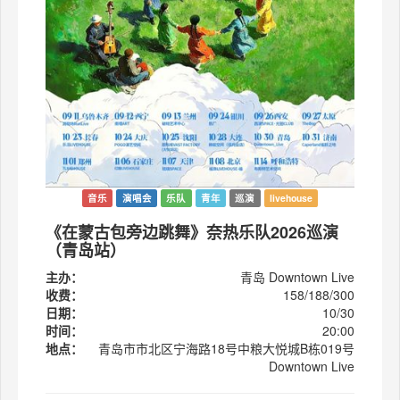
音乐
演唱会
乐队
青年
巡演
livehouse
《在蒙古包旁边跳舞》奈热乐队2026巡演
（青岛站）
主办：
青岛 Downtown Live
收费：
158/188/300
日期：
10/30
时间：
20:00
地点：
青岛市市北区宁海路18号中粮大悦城B栋019号
Downtown Live