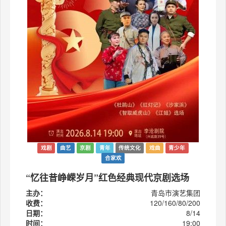
戏剧
曲艺
京剧
青年
传统文化
戏曲
青少年
合家欢
“忆往昔峥嵘岁月”红色经典现代京剧选场
主办：
青岛市演艺集团
收费：
120/160/80/200
日期：
8/14
时间：
19:00