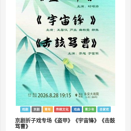
戏剧
京剧
青年
传统文化
戏曲
青少年
合家欢
京剧折子戏专场《盗甲》《宇宙锋》《击鼓
骂曹》