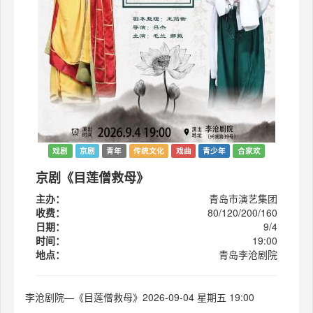
戏剧
京剧
青年
传统文化
戏曲
青少年
合家欢
京剧《目莲僧救母》
主办：
青岛市演艺集团
收费：
80/120/200/160
日期：
9/4
时间：
19:00
地点：
青岛李沧剧院
李沧剧院—《目莲僧救母》2026-09-04 星期五 19:00