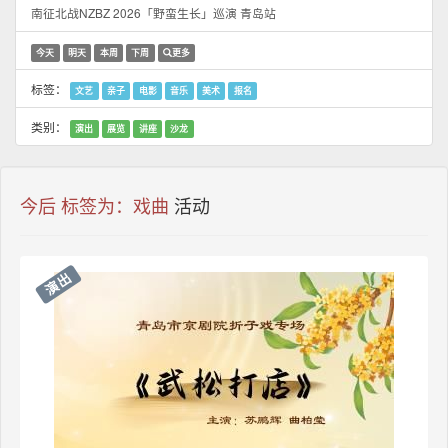
南征北战NZBZ 2026「野蛮生长」巡演 青岛站
今天
明天
本周
下周
更多
标签：
文艺
亲子
电影
音乐
美术
报名
类别：
演出
展览
讲座
沙龙
今后 标签为：戏曲
活动
演出