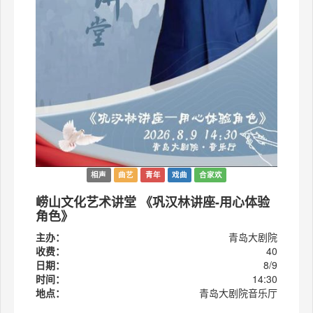
相声
曲艺
青年
戏曲
合家欢
崂山文化艺术讲堂 《巩汉林讲座-用心体验
角色》
主办：
青岛大剧院
收费：
40
日期：
8/9
时间：
14:30
地点：
青岛大剧院音乐厅