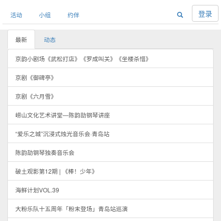
登录
活动
小组
约伴
最新
动态
京韵小剧场《武松打店》《罗成叫关》《坐楼杀惜》
京剧《御碑亭》
京剧《六月雪》
崂山文化艺术讲堂—陈韵劼钢琴讲座
“爱乐之城”沉浸式烛光音乐会·青岛站
陈韵劼钢琴独奏音乐会
破土观影第12期 | 《棒！少年》
海鲜计划VOL.39
大粉乐队十五周年「粉末登场」青岛站巡演