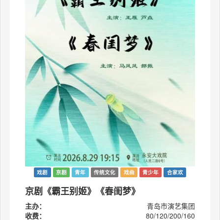
戏剧
京剧
青年
传统文化
戏曲
青少年
合家欢
京剧《霸王别姬》《春闺梦》
主办：
青岛市演艺集团
收费：
80/120/200/160