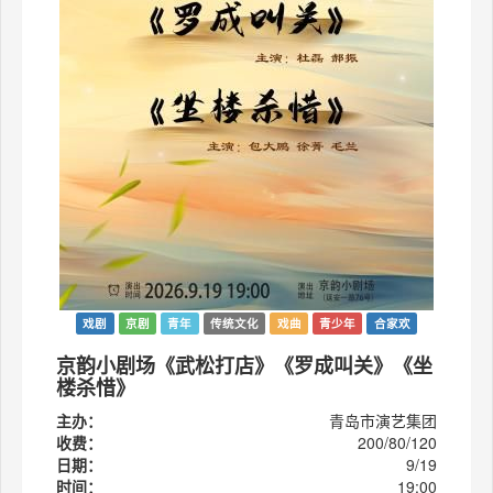
戏剧
京剧
青年
传统文化
戏曲
青少年
合家欢
京韵小剧场《武松打店》《罗成叫关》《坐
楼杀惜》
主办：
青岛市演艺集团
收费：
200/80/120
日期：
9/19
时间：
19:00