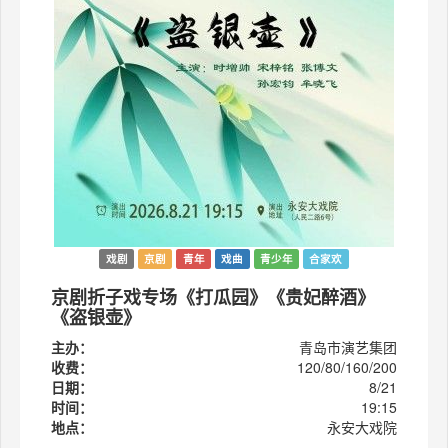
戏剧
京剧
青年
戏曲
青少年
合家欢
京剧折子戏专场《打瓜园》《贵妃醉酒》
《盗银壶》
主办：
青岛市演艺集团
收费：
120/80/160/200
日期：
8/21
时间：
19:15
地点：
永安大戏院