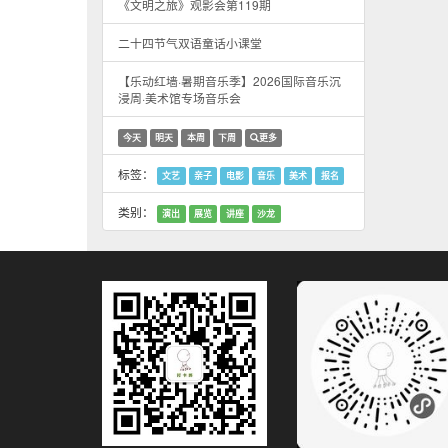
《文明之旅》观影会第119期
二十四节气双语童话小课堂
【乐动红墙·暑期音乐季】2026国际音乐沉
浸周·美术馆专场音乐会
今天
明天
本周
下周
更多
标签：
文艺
亲子
电影
音乐
美术
报名
类别：
演出
展览
讲座
沙龙