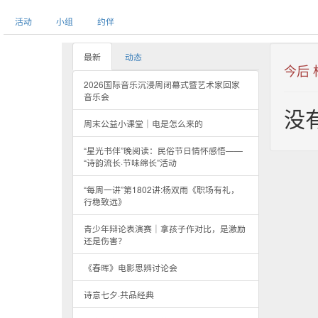
活动
小组
约伴
最新
动态
今后
2026国际音乐沉浸周闭幕式暨艺术家回家
音乐会
没
周末公益小课堂｜电是怎么来的
“星光书伴”晚阅读：民俗节日情怀感悟——
“诗韵流长·节味绵长”活动
“每周一讲”第1802讲:杨双雨《职场有礼，
行稳致远》
青少年辩论表演赛｜拿孩子作对比，是激励
还是伤害？
《春晖》电影思辨讨论会
诗意七夕·共品经典