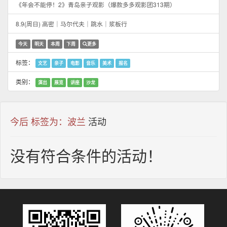
《年会不能停！2》青岛亲子观影（爆款多多观影团313期）
8.9(周日) 高密｜马尔代夫｜跳水｜浆板行
今天
明天
本周
下周
更多
标签：
文艺
亲子
电影
音乐
美术
报名
类别：
演出
展览
讲座
沙龙
今后 标签为：波兰
活动
没有符合条件的活动！