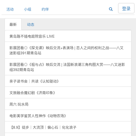
登录
活动
小组
约伴
最新
动态
黄岛路不插电庭院音乐 LIVE
影展团看◎《探戈课》映后交流+表演场 | 恋人之间的权利之战——八又
迷影组391期青岛站
影展团看◎《祖与占》映后交流 | 法国新浪潮三角构图大赏——八又迷影
组392期青岛站
亲子读书会｜共读《认知驱动》
文旅融合魔幻剧《济南印象》
周六·玩水局
电影美学鉴赏人性神作《动物农场》
【8.9】徒步｜大流顶｜偏心石｜化化浪子