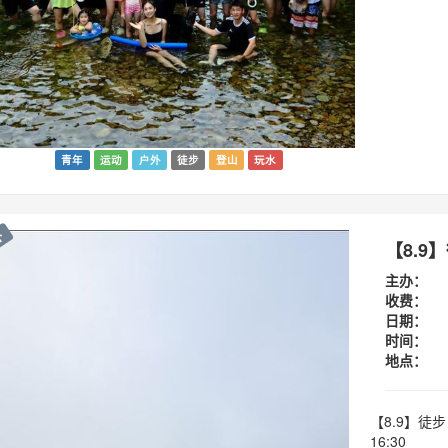
青年
运动
户外
徒步
登山
玩水
外
【8.
主办：
收费：
日期：
时间：
地点：
【8.9】徒步
16:30