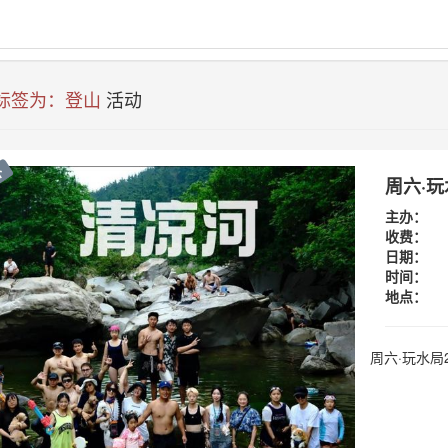
 标签为：登山
活动
外
周六·
主办：
收费：
日期：
时间：
地点：
周六·玩水局202