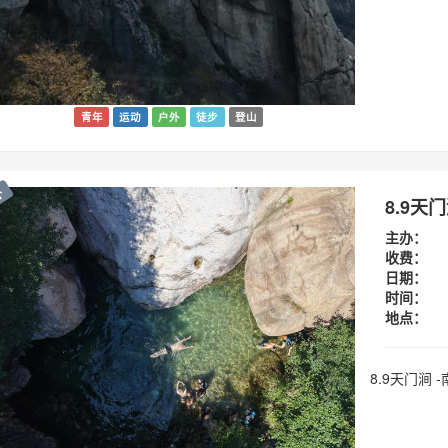
青年
运动
户外
徒步
登山
外
8.9天
主办：
收费：
日期：
时间：
地点：
8.9天门涧 -