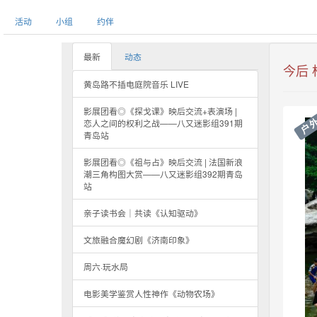
活动
小组
约伴
最新
动态
今后
黄岛路不插电庭院音乐 LIVE
影展团看◎《探戈课》映后交流+表演场 |
户
恋人之间的权利之战——八又迷影组391期
青岛站
影展团看◎《祖与占》映后交流 | 法国新浪
潮三角构图大赏——八又迷影组392期青岛
站
亲子读书会｜共读《认知驱动》
文旅融合魔幻剧《济南印象》
周六·玩水局
电影美学鉴赏人性神作《动物农场》