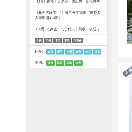
【8.9】徒步｜大流顶｜偏心石｜化化浪子
《年会不能停！2》青岛亲子观影（爆款多
多观影团313期）
8.9(周日) 高密｜马尔代夫｜跳水｜浆板行
今天
明天
本周
下周
更多
标签：
文艺
亲子
电影
音乐
美术
报名
类别：
演出
展览
讲座
沙龙
户