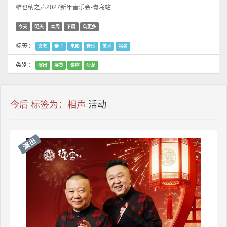
维也纳之声2027新年音乐会-青岛站
今天
明天
本周
下周
更多
标签：
文艺
亲子
电影
音乐
美术
报名
类别：
演出
展览
讲座
沙龙
今后 标签为：相声
活动
演出