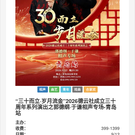
相声
曲艺
青年
戏曲
合家欢
“三十而立·岁月流金”2026德云社成立三十
周年系列演出之郭德纲·于谦相声专场-青岛
站
主办：
收费：
399-1399
日期：
9/12