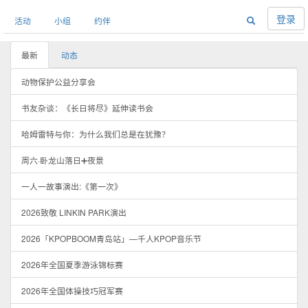
登录
活动
小组
约伴
最新
动态
动物保护公益分享会
书友杂谈：《长日将尽》延伸读书会
哈姆雷特与你：为什么我们总是在犹豫？
周六·卧龙山落日➕夜景
一人一故事演出:《第一次》
2026致敬 LINKIN PARK演出
2026「KPOPBOOM青岛站」—千人KPOP音乐节
2026年全国夏季游泳锦标赛
2026年全国体操技巧冠军赛