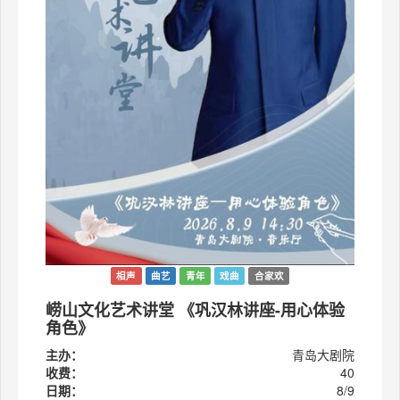
相声
曲艺
青年
戏曲
合家欢
崂山文化艺术讲堂 《巩汉林讲座-用心体验
角色》
主办：
青岛大剧院
收费：
40
日期：
8/9