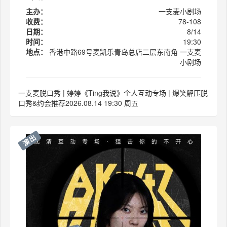
主办：
一支麦小剧场
收费：
78-108
日期：
8/14
时间：
19:30
地点：
香港中路69号麦凯乐青岛总店二层东南角 一支麦
小剧场
一支麦脱口秀 | 婷婷《Ting我说》个人互动专场 | 爆笑解压脱
口秀&约会推荐2026.08.14 19:30 周五
演出