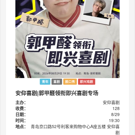
青年
喜剧
脱口秀
即兴戏剧
安仰喜剧|郭甲醛领衔即兴喜剧专场
主办：
安仰喜剧
收费：
128
日期：
8/29
时间：
19:30
地点：
青岛京口路52号利客来购物中心A座五楼 安仰喜
剧