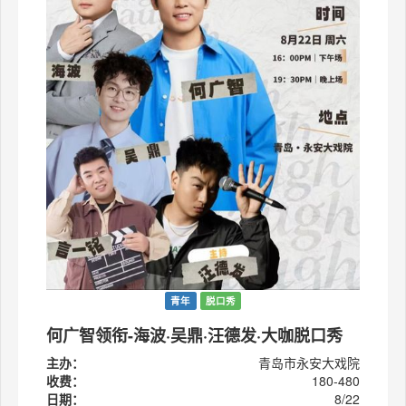
青年
脱口秀
何广智领衔-海波·吴鼎·汪德发·大咖脱口秀
主办：
青岛市永安大戏院
收费：
180-480
日期：
8/22