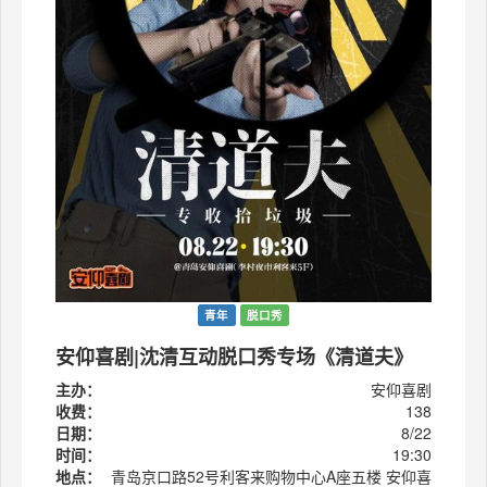
青年
脱口秀
安仰喜剧|沈清互动脱口秀专场《清道夫》
主办：
安仰喜剧
收费：
138
日期：
8/22
时间：
19:30
地点：
青岛京口路52号利客来购物中心A座五楼 安仰喜