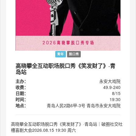
青年
脱口秀
高晓攀全互动职场脱口秀《笑发财了》·青
岛站
主办：
永安大戏院
收费：
49.9-240
日期：
8/15
时间：
19:30
地点：
青岛人民2路6甲-3号 青岛市永安大戏院
高晓攀全互动职场脱口秀《笑发财了》·青岛站｜破圈社交吐
槽喜剧大会2026.08.15 19:30 周六