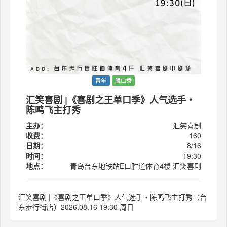
青年
脱口秀
汇笑喜剧 |《喜剧之王单口季》人气选手・
陈鸣飞主打秀
主办：
汇笑喜剧
收费：
160
日期：
8/16
时间：
19:30
地点：
青岛台东地铁站E口胜道体育4楼 汇笑喜剧
汇笑喜剧 |《喜剧之王单口季》人气选手・陈鸣飞主打秀（台
东步行街店）2026.08.16 19:30 周日