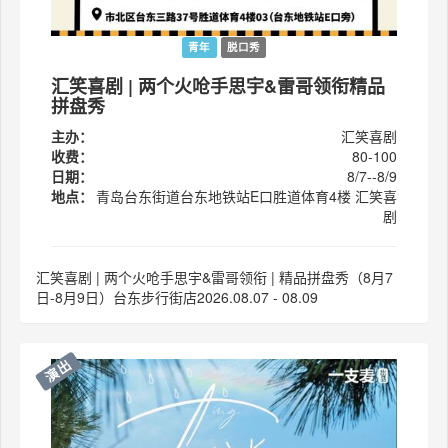
青年
脱口秀
汇笑喜剧 | 两个火呛手思宇&雷哥领衔精品
拼盘秀
主办：
汇笑喜剧
收费：
80-100
日期：
8/7--8/9
地点：
青岛台东街道台东地铁站E口胜道体育4楼 汇笑喜
剧
汇笑喜剧 | 两个火呛手思宇&雷哥领衔 | 精品拼盘秀（8月7
日-8月9日）台东步行街店2026.08.07 - 08.09
演出