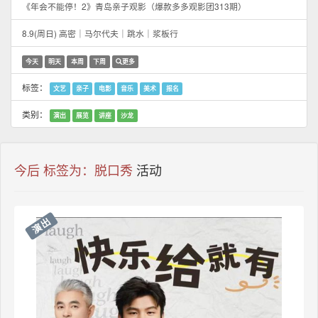
《年会不能停！2》青岛亲子观影（爆款多多观影团313期）
8.9(周日) 高密｜马尔代夫｜跳水｜浆板行
今天
明天
本周
下周
更多
标签：
文艺
亲子
电影
音乐
美术
报名
类别：
演出
展览
讲座
沙龙
今后 标签为：脱口秀
活动
演出