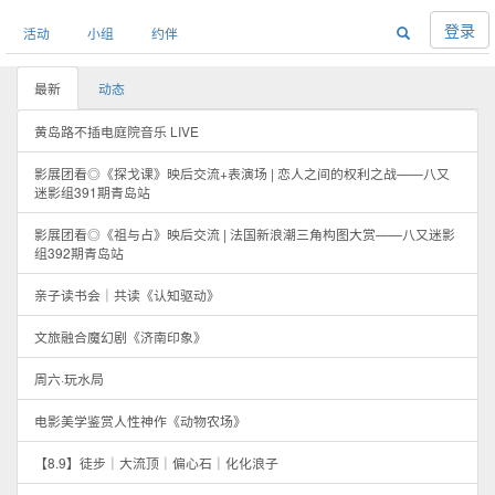
登录
活动
小组
约伴
最新
动态
黄岛路不插电庭院音乐 LIVE
影展团看◎《探戈课》映后交流+表演场 | 恋人之间的权利之战——八又
迷影组391期青岛站
影展团看◎《祖与占》映后交流 | 法国新浪潮三角构图大赏——八又迷影
组392期青岛站
亲子读书会｜共读《认知驱动》
文旅融合魔幻剧《济南印象》
周六·玩水局
电影美学鉴赏人性神作《动物农场》
【8.9】徒步｜大流顶｜偏心石｜化化浪子