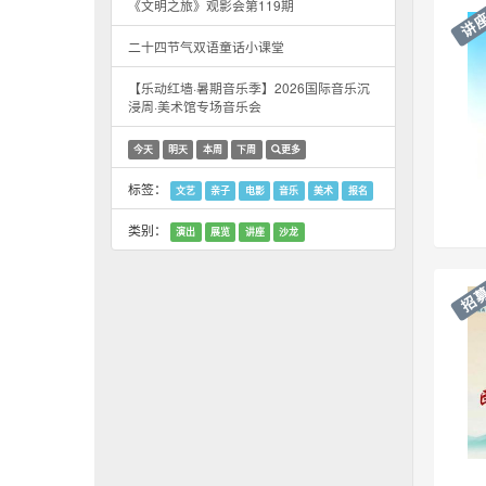
《文明之旅》观影会第119期
讲
二十四节气双语童话小课堂
【乐动红墙·暑期音乐季】2026国际音乐沉
浸周·美术馆专场音乐会
今天
明天
本周
下周
更多
标签：
文艺
亲子
电影
音乐
美术
报名
类别：
演出
展览
讲座
沙龙
招