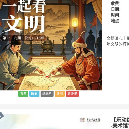
收费：
日期：
时间：
地点：
文德润心｜
年文明的辉
青年
历史
纪录片
读书
青少年
出
【乐动
·美术