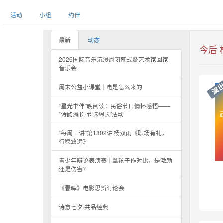
活动
小组
约伴
最新
动态
今后
2026国际音乐沉浸周闭幕式暨艺术家回家
音乐会
演
周末公益小课堂｜电是怎么来的
“星光书伴”晚阅读：民俗节日情怀感悟——
“诗韵流长·节味绵长”活动
“每周一讲”第1802讲:杨双雨《职场有礼，
行稳致远》
青少年辩论表演赛｜拿孩子作对比，是激励
还是伤害？
《春晖》电影思辨讨论会
诗意七夕·共品经典