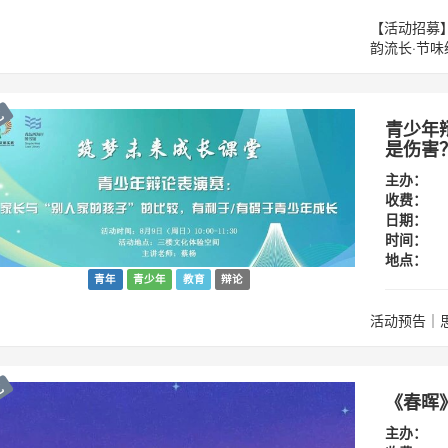
【活动招募】
韵流长·节
龙
青少年
是伤害
主办：
收费：
日期：
时间：
地点：
青年
青少年
教育
辩论
活动预告｜
龙
《春晖
主办：