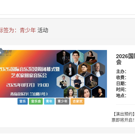
 标签为：青少年
活动
出
202
会
主办：
收费：
日期：
时间：
地点：
音乐
音乐会
青年
青少年
合家欢
【演出预约
票即将开启