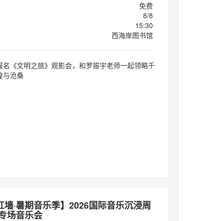
免费
8/8
15:30
西海岸图书馆
报名《文明之旅》观影会，和罗振宇老师一起领略千
煌与沧桑
红墙·暑期音乐季】2026国际音乐沉浸周
馆专场音乐会