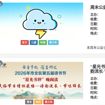
座
周末公
主办：
收费：
日期：
时间：
地点：
亲子
儿童
科普
青少年
本周末公益
募
“星光
韵流长
主办：
收费：
日期：
时间：
地点：
青年
诗词
青少年