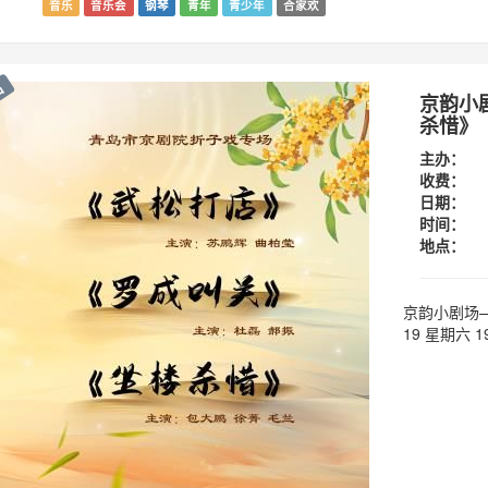
音乐
音乐会
钢琴
青年
青少年
合家欢
出
京韵小
杀惜》
主办：
收费：
日期：
时间：
地点：
京韵小剧场—
19 星期六 19