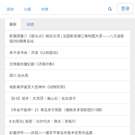
登录
活动
小组
约伴
最新
动态
影展团看◎《祖与占》映后交流 | 法国新浪潮三角构图大赏——八又迷影
组392期青岛站
亲子读书会｜共读《认知驱动》
文旅融合魔幻剧《济南印象》
周六·玩水局
电影美学鉴赏人性神作《动物农场》
【8.9】徒步｜大流顶｜偏心石｜化化浪子
《年会不能停！2》青岛亲子观影（爆款多多观影团313期）
8.9(周日) 高密｜马尔代夫｜跳水｜浆板行
彩墨抒怀——庆祝八一建军节青岛市美术优秀作品展