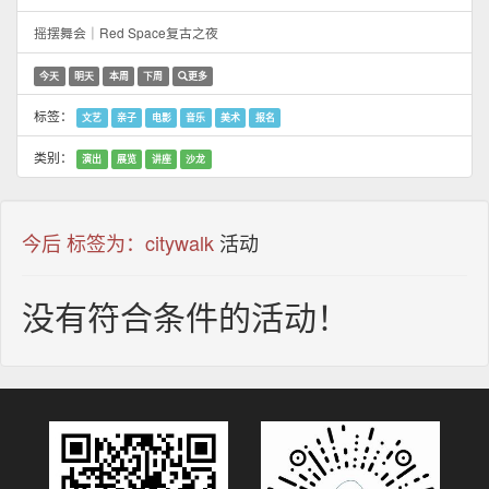
摇摆舞会｜Red Space复古之夜
今天
明天
本周
下周
更多
标签：
文艺
亲子
电影
音乐
美术
报名
类别：
演出
展览
讲座
沙龙
今后 标签为：citywalk
活动
没有符合条件的活动！