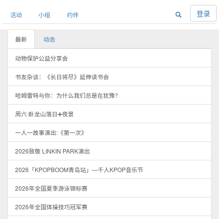
登录
活动
小组
约伴
最新
动态
动物保护公益分享会
书友杂谈：《长日将尽》延伸读书会
哈姆雷特与你：为什么我们总是在犹豫？
周六·卧龙山落日➕夜景
一人一故事演出:《第一次》
2026致敬 LINKIN PARK演出
2026「KPOPBOOM青岛站」—千人KPOP音乐节
2026年全国夏季游泳锦标赛
2026年全国体操技巧冠军赛