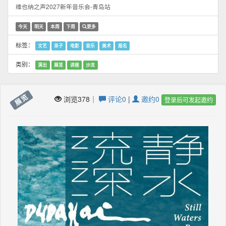
维也纳之声2027新年音乐会-青岛站
今天
明天
本周
下周
更多
标签：
文艺
亲子
电影
音乐
美术
报名
类别：
演出
展览
讲座
沙龙
展览
浏览378｜
评论0
|
邀约0
登录后可发起邀约