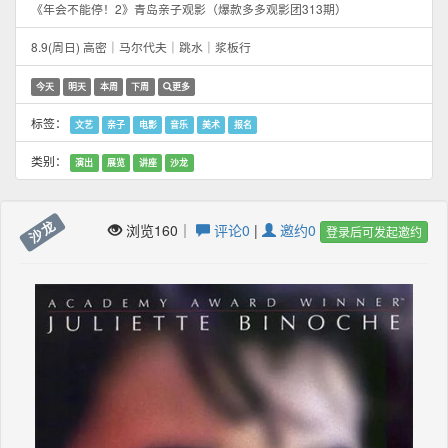
《年会不能停！2》青岛亲子观影（爆款多多观影团313期）
8.9(周日) 高密｜马尔代夫｜跳水｜浆板行
今天
明天
本周
下周
更多
标签：
文艺
亲子
电影
音乐
美术
报名
类别：
演出
展览
讲座
沙龙
沙龙
浏览160｜
评论0
|
邀约0
登录后可发起邀约