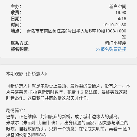
主办：
新白空间
收费：
19.90
日期：
4/15
时间：
19:10-21:30
地点：
青岛市市南区闽江路2号国华大厦B座10楼1003-1000
室
联系方式：
粗门小程序
报名购票：
>>报名购票链接
本期观影《新桥恋人》
《新桥恋人》就是电影史上最顶、最炸裂的爱情片，没有之一。本
片导演莱奥·卡拉克斯历时数年，花费 1.6 亿法郎，最终铸就这部
旷世杰作。这周我们共同欣赏这部天才佳作。
剧情简介：
巴黎，正在维修、封闭废弃的新桥，成了城市边缘人的孤岛。
米歇尔（朱丽叶·比诺什 饰），出身优渥的画家，因失恋与渐至的
眼疾，自我放逐街头，只剩一个执念：在彻底失明前，再看一眼卢
浮宫的伦勃朗￼￼￼。