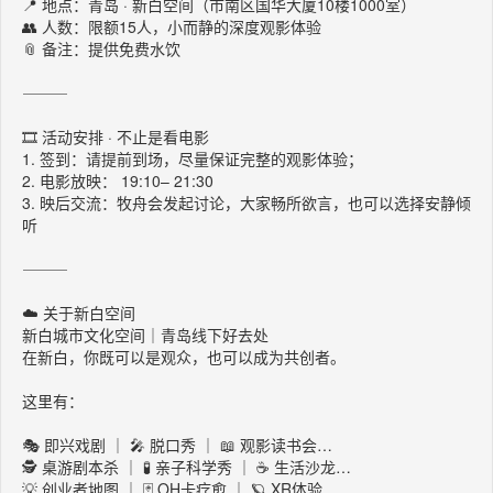
📍 地点：青岛 · 新白空间（市南区国华大厦10楼1000室）
👥 人数：限额15人，小而静的深度观影体验
📎 备注：提供免费水饮
⸻
🎞️ 活动安排 · 不止是看电影
1. 签到：请提前到场，尽量保证完整的观影体验；
2. 电影放映： 19:10– 21:30
3. 映后交流：牧舟会发起讨论，大家畅所欲言，也可以选择安静倾
听
⸻
☁️ 关于新白空间
新白城市文化空间｜青岛线下好去处
在新白，你既可以是观众，也可以成为共创者。
这里有：
🎭 即兴戏剧 ｜ 🎤 脱口秀 ｜ 📖 观影读书会…
🕵️ 桌游剧本杀 ｜ 🧪 亲子科学秀 ｜ ☕ 生活沙龙…
💡 创业者地图 ｜ 🃏 OH卡疗愈 ｜ 🪐 XR体验…