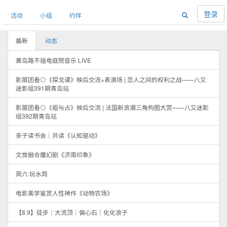
登录
活动
小组
约伴
最新
动态
黄岛路不插电庭院音乐 LIVE
影展团看◎《探戈课》映后交流+表演场 | 恋人之间的权利之战——八又
迷影组391期青岛站
影展团看◎《祖与占》映后交流 | 法国新浪潮三角构图大赏——八又迷影
组392期青岛站
亲子读书会｜共读《认知驱动》
文旅融合魔幻剧《济南印象》
周六·玩水局
电影美学鉴赏人性神作《动物农场》
【8.9】徒步｜大流顶｜偏心石｜化化浪子