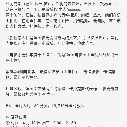
亚历克斯（德尼·拉旺 饰），断腿的流浪汉，靠喷火、杂耍维生，
活在酒精与混沌里，是新桥的“主人”￼￼￼。
两个破碎、孤独、被世界抛弃的灵魂相遇、纠缠、热恋。他们在桥
上相拥、在雨里狂奔、在烟花下狂舞，用最粗粝、最偏执、甚至最
伤人的方式，抓住彼此唯一的光。
《新桥恋人》是法国影史投资最高的文艺片（1.6亿法郎），当初
为拍摄还专门搭建一座新桥，几经停拍，终成传奇。
《电影手册》年度十大佳片，赞为“法国电影国土里偶然凸起的一
座山峰”。
第5届欧洲电影奖：最佳女演员（比诺什）、最佳摄影、最佳剪
辑，最佳影片提名。
后世公认：法国文艺爱情片的巅峰，卡拉克斯代表作，“影史最疯
狂、最极致的爱情电影”之一。
PS：全片大约 120 分钟，19点10分准时放映
📅 活动信息
🕖 时间：4 月 15 日 周三 19:00 – 21:30