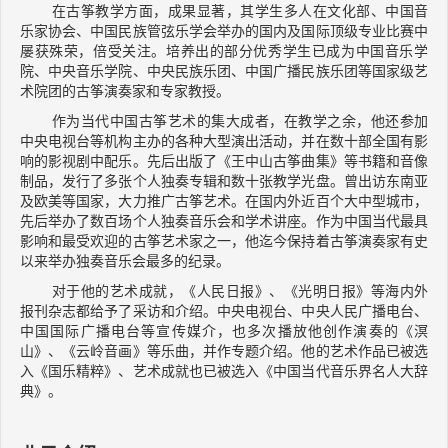
在古筝教学方面，成果显著，其学生多人在文化部、中国音
乐家协会、中国民族管弦乐学会举办的国内及国际顶级专业比赛中
屡获殊荣，倍受关注。培养出的部分优秀学生已成为中国音乐学
院、中央音乐学院、中央民族乐团、中国广播民族乐团等国家级艺
术院团的古筝演奏家和专家教授。
作为当代中国古筝艺术的集大成者，在教学之余，他还参加
中央电视台等机构主办的各种大型演出活动，并在数十部全国有影
响的影视剧中配乐。先后出版了《王中山古筝曲集》等书籍和音像
制品，发行了多张个人独奏专辑和数十张教学光盘。曾出访东南亚
及欧美等国家，大力推广古筝艺术。在国内外近百个大中型城市，
先后举办了数百场个人独奏音乐会和学术讲座。作为中国当代最具
影响和最受欢迎的古筝艺术家之一，他迄今保持着古筝演奏家有史
以来举办独奏音乐会最多的纪录。
对于他的艺术成就，《人民日报》、《光明日报》等海内外
报刊杂志都给予了采访和介绍。中央电视台、中央人民广播电台、
中国国际广播电台等宣传媒介，也多次播放他创作演奏的《溟
山》、《云岭音画》等乐曲，并作专题介绍。他的艺术作品已被选
入《国乐精粹》、艺术成就也已被选入《中国当代音乐界名人大辞
典》。