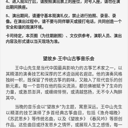
4、进入观众厅后，请按照演出票上的座位，对号入座，请勿在演
出期间换座。
5、演出期间，请遵守基本观演礼仪，禁止进行拍照、录音、录
像。在演出过程中，请不要与同伴聊天或接打电话，共同创造一个
安全和谐的观演环境。
卡司待定，本页图（为往期剧照）、文仅供参考，演职人员、演出
内容及形式请以当天现场为准。
望故乡·王中山古筝音乐会
王中山先生是当代中国最具影响力的古筝艺术家之一，以
其精湛的演奏技艺和深厚的艺术造诣闻名遐迩。他的演奏风格
独树一帜，既保留了传统古筝的韵味，又融入了现代音乐的创
新元素。每一个音符在他的指尖流淌，都仿佛被赋予了生命的
力量，或激昂澎湃，或缠绵悱恻，或清越悠扬，无不令人陶醉
其中。
当晚的音乐会以"望故乡"为主题，寓意深远。王中山先生
以精湛的技艺演绎了多首经典古筝曲目，包括《渔舟唱晚》
《苏武思乡》等传统名曲，以及《望故乡》《春风吟》等原创
作品。这些曲目或抒发思乡之情怀，或展现人生之感悟，每一