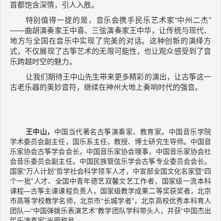
首都饱含深情，引人入胜。
特别值得一提的是，音乐会携手民乐艺术家“中州二杰”
——曲胡演奏家王中喜、三弦演奏家王中华，让传统与现代、
地方与全国在音乐中实现了完美的对话。这种创新的演绎方
式，不仅展现了古筝艺术的无限可能性，也让观众感受到了音
乐跨越时空的魅力。
让我们期待王中山先生带来更多精彩的演出，让古筝这一
古老乐器的美妙音符，继续在神州大地上奏响时代的强音。
王中山，
中国当代著名古筝演奏家、教育家。中国音乐学院
学术委员会副主任，国乐系主任，教授、博士研究生导师。中国音
乐家协会古筝学会会长，中国音乐家协会理事，中国音乐家协会社
会音乐委员会副主任。中国民族管弦乐学会古筝专业委员会会长。
国家“万人计划”哲学社会科学领军人才，中宣部全国文化名家暨“四
个一批”人才、全国中青年德艺双馨文艺工作者，国家级一流本科
课程—古筝主课课程负责人，国家级教学成果二等奖获奖者，北京
市高等学校教学名师，北京市“长城学者”，北京高校优秀本科育人
团队—“中国弹拨乐表演艺术”教学团队学科带头人，并获“中国杰出
民乐演奏家”光荣称号。