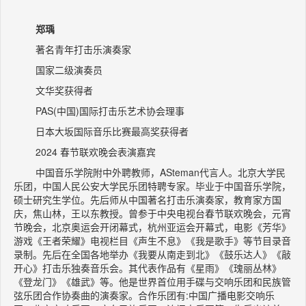
郑瑀
著名青年打击乐演奏家
国家二级演奏员
文华奖获得者
PAS(中国)国际打击乐艺术协会理事
日本大坂国际音乐比赛最高奖获得者
2024 春节联欢晚会表演嘉宾
中国音乐学院附中外聘教师，ASteman代言人。北京大学民
乐团，中国人民公安大学民乐团特聘专家。毕业于中国音乐学院，
硕士研究生学位。先后师从中国著名打击乐演奏家，教育家方国
庆，焦山林，王以东教授。曾参于中央电视台春节联欢晚会，元宵
节晚会，北京奥运会开闭幕式，杭州亚运会开幕式，电影《芳华》
游戏《王者荣耀》电视栏目《声生不息》《我是歌手》等节目录音
录制。先后在全国各地举办《我要从南走到北》《鼓乐达人》《敲
开心》打击乐独奏音乐会。其代表作品有《星雨》《瑰丽丛林》
《登龙门》《雄武》等。他是世界首位用手碟与交响乐团和民族管
弦乐团合作协奏曲的演奏家。合作乐团有:中国广播电影交响乐