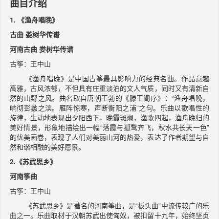
曲目介绍
1. 《渔舟唱晚》
古曲 娄树华传谱
河南古曲 娄树华传谱
古筝：王中山
《渔舟唱晚》是中国古筝最具影响力的经典名曲。作品意趣
高雅，古风浓郁，不但具有庄重淡泊的文人气质，同时又有清新自
然的山野之风。曲名取自唐朝王勃的《滕王阁序》：“渔舟唱晚，
响彻彭蠡之滨。雁阵惊寒，声断衡阳之浦”之句。乐曲以歌唱性的
旋律，生动地表现出夕阳西下，晚霞斑斓，渔歌四起，渔舟晚归的
美好情景，形象地描绘出一幅“落霞与孤鹜齐飞，秋水共长天一色”
的优美画卷，表现了人们对美丽山河的热爱，表达了作者期望与自
然和谐相融的美好愿景。
2.《苏武思乡》
河南筝曲
古筝：王中山
《苏武思乡》是著名的河南筝曲，是“板头曲”中流传较广的乐
曲之一。乐曲取材于汉朝苏武出使匈奴，被扣留十九年，始终坚贞