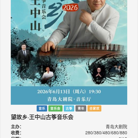
音乐
音乐会
古筝
青年
合家欢
望故乡·王中山古筝音乐会
主办：
青岛大剧院
收费：
280/380/480/680/880