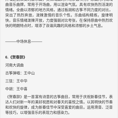
曲音乐曲牌，常用于开场曲，用以渲染气氛。具有欢快热烈活泼的
情绪。全曲以浓郁的地方风格，通过板胡和古筝不同力度的对比，
突出了热烈奔放，泼辣激情的音乐个性。乐曲结构精练，旋律明
快，音乐情绪泼辣开放，力度强弱对比夸张，在保持原曲中热烈欢
快的明朗特点时，增添了诙谐风趣的风格和浓郁的乡土气息。
———中场休息———
6.《贺春辞》
河南大调曲
古筝弹唱：王中山
三弦：王中华
中胡：王中喜
《贺春辞》是一首富有诗意的古筝曲目，常用于庆祝新春佳节，表
达人们对新一年的美好祝愿和对春天的喜悦之情。以其明快的节奏
和欢快的旋律，成为新春佳节中深受喜爱的曲目。运用滑音、泛音
等技巧，以增强音乐的表现力和感染力。