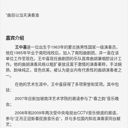
*曲目以当天演奏准
嘉宾介绍
王中喜
是一位出生于1963年的蒙古族男性国家一级演奏员，
他在1985年毕业于南阳戏校后，加入了南阳曲剧团，并一直在该
单位工作至现在。王中喜现任曲剧团的乐队首席曲胡兼唱腔设计工
作。他的曲胡演奏风格以粗犷豪放且富于激情的演奏著称，手法娴
熟、韵味纯正，音色优美，被认为是业内有代表性的曲胡演奏者之
一。
在他的艺术生涯中，王中喜获得了多项荣誉和奖项。其中包
括：
2007年应新加坡南洋艺术学院的邀请参与了“春之韵”音乐晚
会；
2008年和2009年两次受中央电视台CCTV音乐频道的邀请，
参与“正月正迎新春民族音乐会”，并与多位国内知名演奏家同台献
艺；