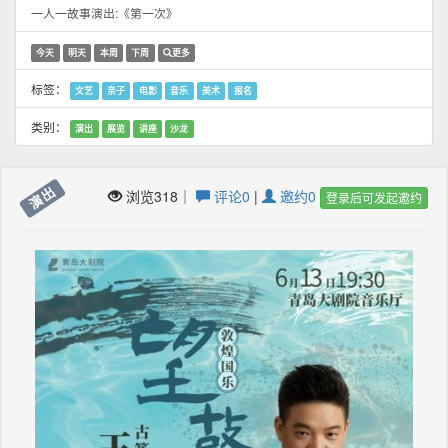
一人一故事演出:《第一次》
今天
明天
本周
下周
更多
标签：
文艺
亲子
电影
音乐
美术
报名
类别：
演出
展览
讲座
沙龙
演出
浏览318｜
评论0
|
邀约0
登录后可发起邀约