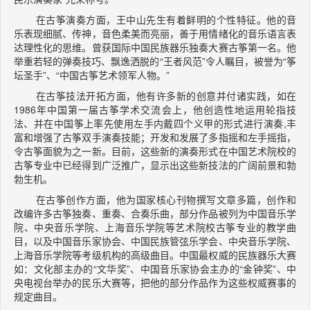
在古筝演奏方面，王中山先生有着鲜明的个性特征。他的音
乐表现细腻、传神，音色柔美而亮丽，善于用情绪化的音乐语言表
达理性化的思维。曾获国际中国民族器乐独奏大赛古筝第一名。他
举重若轻的弹奏技巧、飘逸洒脱的“王者风范”令人瞩目，被誉为“筝
坛圣手”、“中国古筝艺术领军人物。”
在古筝技法开拓方面，他有许多新的创意并付诸实践，如在
1986年中国第一届古筝学术交流会上，他创造性地运用轮指技
法、并在中国筝上率先使用左手内戴四个义甲的形式进行演奏,丰
富和增强了古筝双手演奏技能；开发和发展了多指摇和左手摇指，
令古筝面貌为之一新。目前，这些新的演奏形式在中国艺术院校的
古筝专业中已经得到广泛推广，显示出这些新技法的广阔前景和勃
勃生机。
在古筝创作方面，他为国家核心刊物撰写文章多篇，创作和
改编许多古筝独奏、重奏、合奏乐曲，部分作品被列为中国音乐学
院、中央音乐学院、上海音乐学院等艺术院校古筝专业的教学曲
目，以及中国音乐家协会、中国民族管弦乐学会、中央音乐学院、
上海音乐学院等考级机构的高级曲目。中国最权威的民族器乐大赛
如：文化部主办的“文华奖”、中国音乐家协会主办的“金钟奖”、中
央电视台举办的民乐大赛等，把他的部分作品作为这些权威赛事的
规定曲目。