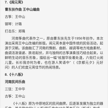
7.《闹元宵》
曹东扶作曲 王中山编曲
古筝：王中山
钢琴：计璐
打击乐：郑瑀
河南筝曲代表作之一，原由曹东扶先生于1956年创作，本次
演出采用王中山改编的新版。闹元宵本是中国传统的民俗活动，起
源于汉朝。该曲融汇了河南的豫剧、曲剧、越调等地方戏曲素材，
曲调活泼谐谑、跌宕起伏，并与独特的古筝演奏技巧结合起来，以
鲜明生动的音乐形象，描绘出一幅“袨服华妆着处逢，六街灯火闹
儿童。长衫我亦何为者，也在游人笑语中”（《京都元夕》元好
问）的人们欢度元宵佳节的热闹场景。
8.《十八板》
河南民间乐曲
三弦：王中华
古筝：王中山
《十八板》原为中原地区的民间曲牌，后逐渐发展为独立的器
乐曲。其名称中的“十八板”指乐曲由18个基本乐句（板式）构成，