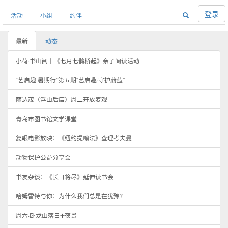
登录
活动
小组
约伴
最新
动态
小荷·书山阅丨《七月七鹊桥起》亲子阅读活动
“艺启趣·暑期行”第五期“艺启趣·守护蔚蓝”
丽达茂（浮山后店）周二开放麦观
青岛市图书馆文学课堂
复眼电影放映：《纽约提喻法》查理考夫曼
动物保护公益分享会
书友杂谈：《长日将尽》延伸读书会
哈姆雷特与你：为什么我们总是在犹豫？
周六·卧龙山落日➕夜景