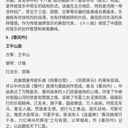
是传统音乐中常见的结构形式。该曲在北方地区、特别是河南一带
流传较广，常见于三弦、琵琶、古筝等乐器的独奏或合奏版本。乐
曲既有欢快热烈的段落，也有抒情婉转的片段，展现民间生活的多
样情感。作为传统曲牌音乐的典型代表，《十八板》体现了中国民
间音乐的创作智慧和审美趣味。
9.《春风吟》
王中山曲
古筝：王中山
钢琴：计璐
打击乐：郑瑀
此曲借鉴传统乐曲《阳春白雪》、《风雨铁马》的某些音调，
并以中州古调《慢吟》旋律为基础创作而成，故名《春风吟》。作
品表达了万物复苏、春风徐来时人们欣喜愉快的心情，抒发了作者
对祖国山河的热爱和赞美之情，讴歌了华夏儿女无惧风雨、砥砺前
行的乐观精神。己亥末，庚子春，瘟疫肆虐，万人染疾。时街无车
马，巷无人烟。然医者无惧，逆行与之勇战，感天动地，可歌可
泣，惟愿大疫得治，华夏平安。夜读伟人《送瘟神》“春风杨柳万
千条，六亿神州尽舜尧”之句有感，以琴唱和，作《春风吟》记
之，以此献给天下仁医。