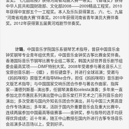
中华人民共和国财政部、文化部2008——2009精品工程奖，2010
年获得中宣部五个一工程奖。本人及乐队获得第五、六、七、九届
“河南省戏曲大赛”伴奏奖。2010年获得河南省青年演员大赛伴奏
奖。2012年获得第五届黄河戏剧节伴奏奖。
计璐
，中国音乐学院国乐系钢琴艺术指导，曾获中国音乐金
钟奖钢琴专业青年组优秀奖，中国音乐金钟奖古筝比赛金奖伴奏。
香港国际音乐节钢琴比赛专业组二等奖，韩国大邱世界音乐剧节组
委会最高奖项——DIMF特别大奖。2008年受邀参与著名音乐人三
宝原创音乐剧---《蝶》，担任键盘手，并进行全球巡演；受邀与
《妈妈咪呀》原版艺术指导Mike合作，担任《妈妈咪呀》音乐剧中
文版艺术指导；与中国国家交响乐团合作参与著名作曲家、指挥
家---潘德列斯基--演出季，任钢琴演奏和celesta演奏；多年来一直
参加北京市惠民系列演出暨中山音乐堂打开艺术之门系列音乐会的
演出；多次受邀与国内外知名乐团合作演出，并与中国三大男高音
合作专场演出；多年来，活跃于国内外重要音乐会及重大比赛中，
连续两届参加中国最高等级赛事——金钟奖，参与指导的选手均获
得优异成绩；近十年来，随王中山教授在国内外进行古筝专场音乐
会巡演多达百场以上，受到好评。