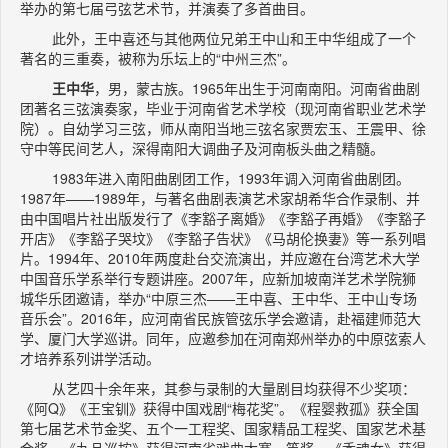
举办的第七届弓弦艺术节，并演奏了多首曲目。
此外，王中喜还与其他两位兄弟王中山和王中华组成了一个
著名的三重奏，被称为乐坛上的“中州三杰”。
王中华
，男，蒙古族。1965年出生于河南南阳。河南省曲剧
团著名三弦演奏家，毕业于河南省艺术学校（现河南省职业艺术学
院）。自幼学习三弦，师从南阳当地三弦名家贾宏玉、王震甲、徐
守中等民间艺人，深得南阳大调曲子及河南板头曲之精髓。
1983年进入南阳曲剧团工作，1993年调入河南省曲剧团。
1987年——1989年，与著名曲剧表演艺术家胡希华合作录制、并
由中国唱片社出版发行了《李豁子离婚》《李豁子再婚》《李豁子
开店》《李豁子哭坟》《李豁子告状》《马胡伦换妻》等一系列唱
片。1994年、2010年两度赴台交流演出，并应邀在台湾艺术大学
中国音乐学系举行专题讲座。2007年，应新加坡南洋艺术学院狮
城华乐团邀请，举办“中原三杰——王中喜、王中华、王中山专场
音乐会”。2016年，应河南省民族管弦乐学会邀请，赴福建师范大
学、厦门大学巡讲。同年，应邀参加在河南郑州举办的中原弦索人
才培养系列讲学活动。
从艺四十余年来，其参与录制的大量剧目均获得不少奖项：
《阿Q》《王宝钏》获得中国戏剧“梅花奖”。《程婴救孤》获全国
第七届艺术节金奖、五个一工程奖、国家精品工程奖、国家艺术基
金奖。《九品巡按》获得河南省戏曲大赛一等奖。《香魂女》获得