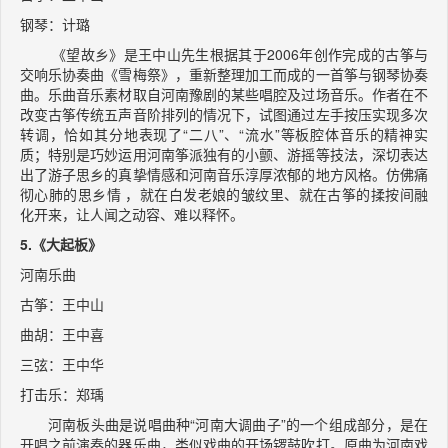
钢琴：计璐
《望故乡》是王中山先生根据其于2006年创作完成的古筝与
交响乐协奏曲《雪梅祭》，重新整理加工而成的一首筝与钢琴协奏
曲。乐曲音乐素材取自河南豫剧的某些唱腔及过场音乐。作者在不
改变古筝传统五声音阶排列的情况下，试图通过左手按压实现多次
转调，恰如其分地表现了“二八”、“流水”等板腔体音乐的精神实
质；特别是巧妙运用河南筝派独有的小颤、游摇等技法，深切表达
出了游子思乡的真挚情感和河南音乐淳厚浓郁的地方风格。仿佛痛
彻心肺的思乡情 ，就在白发老娘的皱纹里、就在古筝的揉按间融
化开来，让人闻之动容、难以释怀。
5.《大起板》
河南乐曲
古筝：王中山
曲胡：王中喜
三弦：王中华
打击乐：郑瑀
河南板头曲是说唱曲种“河南大调曲子”的一个组成部分，是在
开唱之前演奏的器乐曲，类似戏曲的开场锣鼓吹打。原曲为河南戏