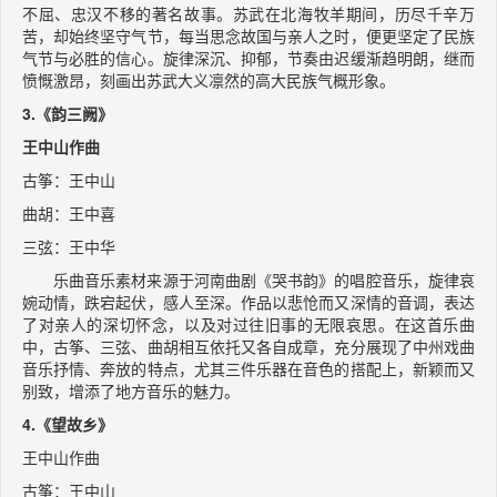
不屈、忠汉不移的著名故事。苏武在北海牧羊期间，历尽千辛万
苦，却始终坚守气节，每当思念故国与亲人之时，便更坚定了民族
气节与必胜的信心。旋律深沉、抑郁，节奏由迟缓渐趋明朗，继而
愤慨激昂，刻画出苏武大义凛然的高大民族气概形象。
3.《韵三阙》
王中山作曲
古筝：王中山
曲胡：王中喜
三弦：王中华
乐曲音乐素材来源于河南曲剧《哭书韵》的唱腔音乐，旋律哀
婉动情，跌宕起伏，感人至深。作品以悲怆而又深情的音调，表达
了对亲人的深切怀念，以及对过往旧事的无限哀思。在这首乐曲
中，古筝、三弦、曲胡相互依托又各自成章，充分展现了中州戏曲
音乐抒情、奔放的特点，尤其三件乐器在音色的搭配上，新颖而又
别致，增添了地方音乐的魅力。
4.《望故乡》
王中山作曲
古筝：王中山