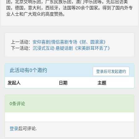
团，北京交响乐团，广东民族乐团，澳门中乐团等。先后出访美
国，德国，意大利，西班牙，法国等20余个国家。得到了国内外专
业人士和广大观众的高度赞扬。
上一活动：
安仰喜剧|情侣喜剧专场《财、圆滚滚》
下一活动：
沉浸式互动·悬疑话剧《宋美龄耳环丢了》
此活动有0个邀约
登录后可发起邀约
发起人
日期
主题
0条评论
登录
后可评论.