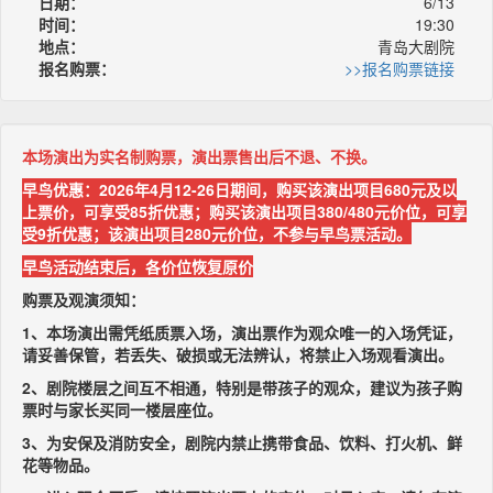
日期：
6/13
时间：
19:30
地点：
青岛大剧院
报名购票：
>>报名购票链接
本场演出为实名制购票，演出票售出后不退、不换。
早鸟优惠：2026年4月12-26日期间，购买该演出项目680元及以
上票价，可享受85折优惠；购买该演出项目380/480元价位，可享
受9折优惠；该演出项目280元价位，不参与早鸟票活动。
早鸟活动结束后，各价位恢复原价
购票及观演须知：
1、本场演出需凭纸质票入场，演出票作为观众唯一的入场凭证，
请妥善保管，若丢失、破损或无法辨认，将禁止入场观看演出。
2、剧院楼层之间互不相通，特别是带孩子的观众，建议为孩子购
票时与家长买同一楼层座位。
3、为安保及消防安全，剧院内禁止携带食品、饮料、打火机、鲜
花等物品。