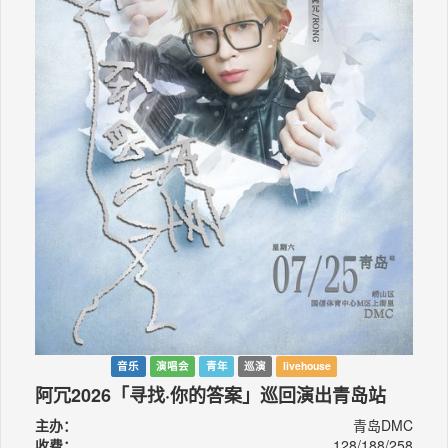
音乐
演唱会
青年
巡演
livehouse
阿冗2026「寻找·你的答案」巡回演出青岛站
主办：
青岛DMC
收费：
128/188/258