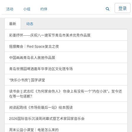
登录
活动
小组
约伴
最新
动态
彩墨抒怀——庆祝八一建军节青岛市美术优秀作品展
摇摆舞会｜Red Space复古之夜
中国画画青岛名人故居作品展
青岛世博园啤酒嘉年华李沧区文化馆专场
“快乐小书房”| 国学讲堂
读书会 || 武志红《为何家会伤人》 你身上有没有一个"内在小孩"，至今还
在等一句道歉？
阅读起跑线《市场街最后一站》绘本围读
2026国际音乐沉浸周闭幕式暨艺术家回家音乐会
周末公益小课堂｜电是怎么来的