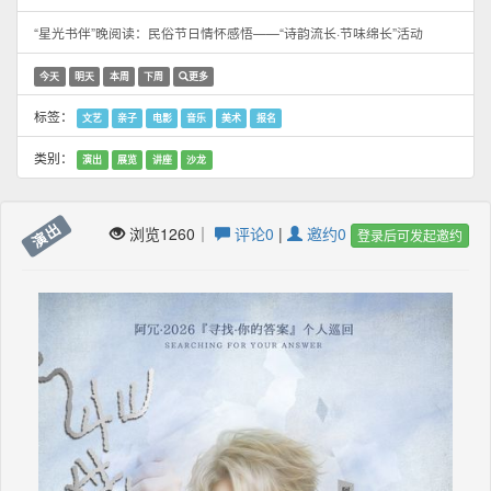
“星光书伴”晚阅读：民俗节日情怀感悟——“诗韵流长·节味绵长”活动
今天
明天
本周
下周
更多
标签：
文艺
亲子
电影
音乐
美术
报名
类别：
演出
展览
讲座
沙龙
演出
浏览1260｜
评论0
|
邀约0
登录后可发起邀约