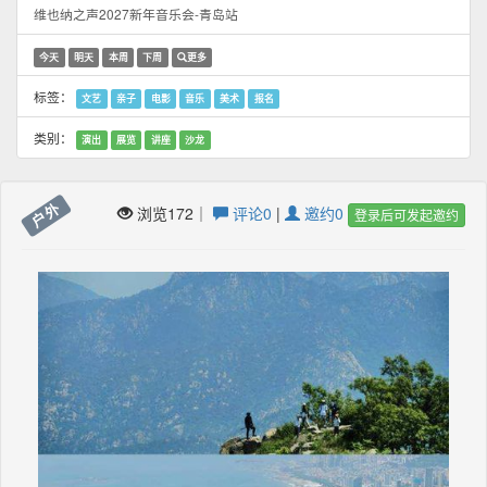
维也纳之声2027新年音乐会-青岛站
今天
明天
本周
下周
更多
标签：
文艺
亲子
电影
音乐
美术
报名
类别：
演出
展览
讲座
沙龙
户外
浏览172｜
评论0
|
邀约0
登录后可发起邀约