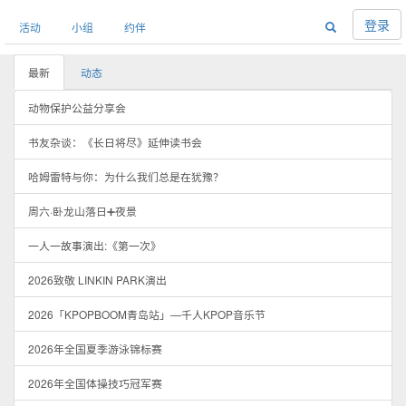
登录
活动
小组
约伴
最新
动态
动物保护公益分享会
书友杂谈：《长日将尽》延伸读书会
哈姆雷特与你：为什么我们总是在犹豫？
周六·卧龙山落日➕夜景
一人一故事演出:《第一次》
2026致敬 LINKIN PARK演出
2026「KPOPBOOM青岛站」—千人KPOP音乐节
2026年全国夏季游泳锦标赛
2026年全国体操技巧冠军赛