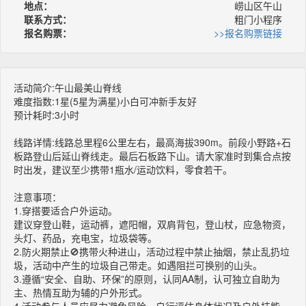
地点：
崂山区午山
联系方式：
粗门小程序
报名购票：
>>报名购票链接
活动简介:午山最美山脊线
难度指数:1星(5星为满星)小白可冲新手友好
预计耗时:3小时
线路详情:线路总里程6公里左右，最高海拔390m。前段小野路+石
板路登山后延山脊线走。最后石板路下山。请大家准时到集合点按
时出发，建议至少携带1瓶水/运动饮料，零食若干。
注意事项：
1.穿搭要适合户外运动。
建议穿登山鞋，运动裤，遮阳帽，双肩背包，登山杖，应急物资，
头灯、药品，充电宝，垃圾袋等。
2.防火期禁止🚫携带火种进山，活动过程中禁止抽烟，禁止乱扔垃
圾，活动中产生的垃圾自己带走。如遇阻拦可换别的山头。
3.遵循“安全、自助、环保”的原则，认同AA制，认可独立自助为
主、热情互助为辅的户外形式。