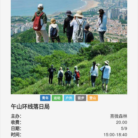
青年
运动
户外
徒步
登山
午山环线落日局
主办：
熹微森林
收费：
20.00
日期：
5/9
时间：
15:00-18:40