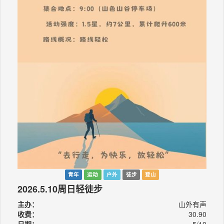
青年
运动
户外
徒步
登山
2026.5.10周日轻徒步
主办：
山外有声
收费：
30.90
日期：
5/10