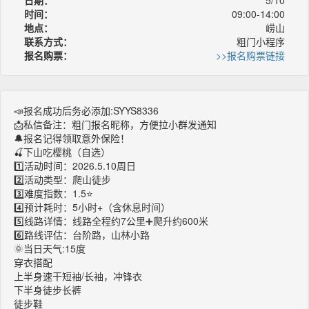
时间：
09:00-14:00
地点：
崂山
联系方式：
粗门小程序
报名购票：
>>报名购票链接
📣报名成功后务必添加:SYYS8336
📩私信备注：粗门报名昵称，方便拉小群发通知
🔔报名记得领取意外保险！
🍒下山吃樱桃（自选）
1️⃣活动时间：2026.5.10周日
2️⃣活动类型：爬山徒步
3️⃣难度指数：1.5⭐️
4️⃣预计耗时：5小时+（含休息时间）
5️⃣线路详情：线路全程约7公里➕爬升约600米
6️⃣路线评估：台阶路，山林小路
🌞当日天气:15度
穿衣搭配
上半身速干短袖/长袖，冲锋衣
下半身徒步长裤
徒步鞋