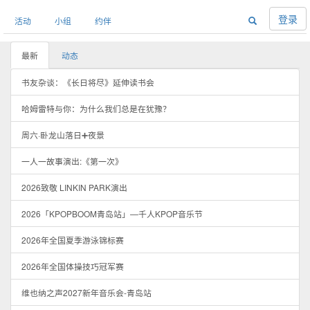
登录
活动
小组
约伴
最新
动态
书友杂谈：《长日将尽》延伸读书会
哈姆雷特与你：为什么我们总是在犹豫？
周六·卧龙山落日➕夜景
一人一故事演出:《第一次》
2026致敬 LINKIN PARK演出
2026「KPOPBOOM青岛站」—千人KPOP音乐节
2026年全国夏季游泳锦标赛
2026年全国体操技巧冠军赛
维也纳之声2027新年音乐会-青岛站