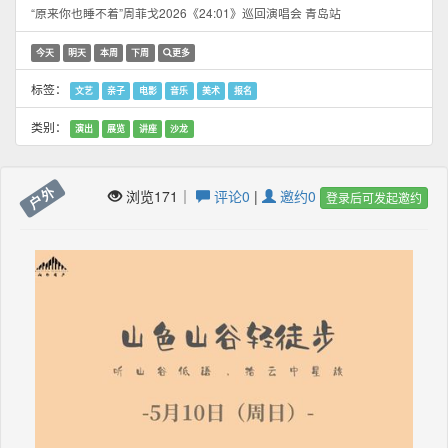
“原来你也睡不着”周菲戈2026《24:01》巡回演唱会 青岛站
今天
明天
本周
下周
更多
标签：
文艺
亲子
电影
音乐
美术
报名
类别：
演出
展览
讲座
沙龙
户外
浏览171｜
评论0
|
邀约0
登录后可发起邀约