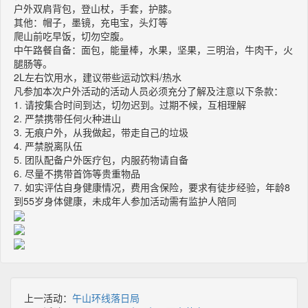
户外双肩背包，登山杖，手套，护膝。
其他：帽子，墨镜，充电宝，头灯等
爬山前吃早饭，切勿空腹。
中午路餐自备：面包，能量棒，水果，坚果，三明治，牛肉干，火
腿肠等。
2L左右饮用水，建议带些运动饮料/热水
凡参加本次户外活动的活动人员必须充分了解及注意以下条款：
1. 请按集合时间到达，切勿迟到。过期不候，互相理解
2. 严禁携带任何火种进山
3. 无痕户外，从我做起，带走自己的垃圾
4. 严禁脱离队伍
5. 团队配备户外医疗包，内服药物请自备
6. 尽量不携带首饰等贵重物品
7. 如实评估自身健康情况，费用含保险，要求有徒步经验，年龄8
到55岁身体健康，未成年人参加活动需有监护人陪同
上一活动：
午山环线落日局