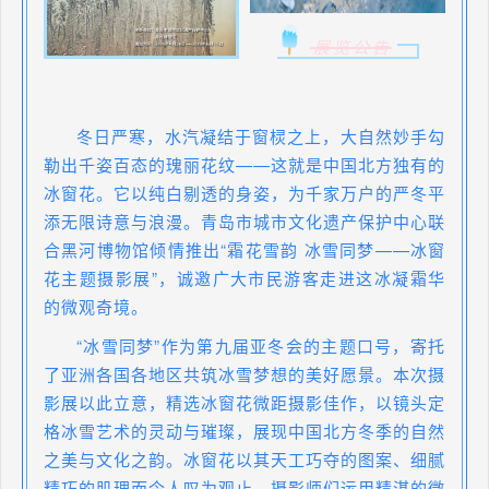
展览公告
冬日严寒，水汽凝结于窗棂之上，大自然妙手勾
勒出千姿百态的瑰丽花纹——这就是中国北方独有的
冰窗花。它以纯白剔透的身姿，为千家万户的严冬平
添无限诗意与浪漫。青岛市城市文化遗产保护中心联
合黑河博物馆倾情推出“霜花雪韵 冰雪同梦——冰窗
花主题摄影展”，诚邀广大市民游客走进这冰凝霜华
的微观奇境。
“冰雪同梦”作为第九届亚冬会的主题口号，寄托
了亚洲各国各地区共筑冰雪梦想的美好愿景。本次摄
影展以此立意，精选冰窗花微距摄影佳作，以镜头定
格冰雪艺术的灵动与璀璨，展现中国北方冬季的自然
之美与文化之韵。冰窗花以其天工巧夺的图案、细腻
精巧的肌理而令人叹为观止，摄影师们运用精湛的微