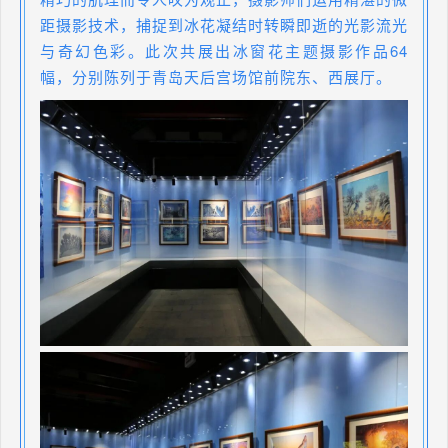
距摄影技术，捕捉到冰花凝结时转瞬即逝的光影流光
与奇幻色彩。此次共展出冰窗花主题摄影作品64
幅，分别陈列于青岛天后宫场馆前院东、西展厅。