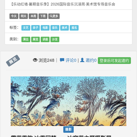
【乐动红墙·暑期音乐季】2026国际音乐沉浸周·美术馆专场音乐会
今天
明天
本周
下周
更多
标签：
文艺
亲子
电影
音乐
美术
报名
类别：
演出
展览
讲座
沙龙
展览
浏览248｜
评论0
|
邀约0
登录后可发起邀约
摄影