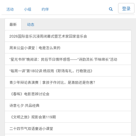
登录
活动
小组
约伴
最新
动态
2026国际音乐沉浸周闭幕式暨艺术家回家音乐会
周末公益小课堂｜电是怎么来的
“星光书伴”晚阅读：民俗节日情怀感悟——“诗韵流长·节味绵长”活动
“每周一讲”第1802讲:杨双雨《职场有礼，行稳致远》
青少年辩论表演赛｜拿孩子作对比，是激励还是伤害？
《春晖》电影思辨讨论会
诗意七夕·共品经典
《文明之旅》观影会第119期
二十四节气双语童话小课堂