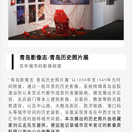
青岛影像志·青岛历史照片展
百年城市的影像档案
“
青岛影像志
·
青岛历史照片展
”
以
1898
年至
1949
年为时
间跨度，通过一批珍贵的历史影像，系统梳理青岛自胶
澳设防以来至近代都市成型的发展脉络。展览展出天后
宫、总兵衙门等本土建筑影像，总督府、教堂等欧式建
筑遗存，以及中山路、大鲍岛街区、胶济铁路、港口码
头等城市空间的历史留影，全面呈现青岛在中西文化交
汇中形成的独特城市风貌。
本次展出的历史照片由收藏
家刘云志先生提供，使这批记录城市百年变迁的影像资
料得以面向公众完整呈现。