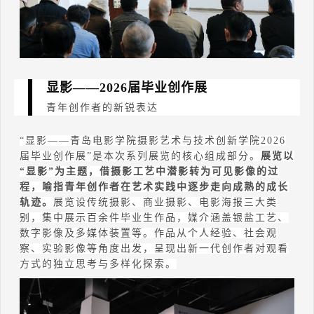
显影
——2026
届毕业创作展
青年创作者的新锐表达
“
显影
——
青岛电影学院摄影艺术与技术创新学院
2026
届毕业创作展
”
是本次系列展览的核心组成部分。
展览以
“
显影
”
为主题，借摄影工艺中潜影转为可见影像的过
程，喻指青年创作者在艺术实践中逐步走向成熟的成长
轨迹。
展览设传统摄影、商业摄影、电影海报三大类
别，集中展示百余件毕业生作品，媒介涵盖银盐工艺、
数字影像及多媒体装置等。作品从个人经验、社会观
察、实验影像等角度出发，呈现出新一代创作者对观看
方式的独立思考与多样化探索。