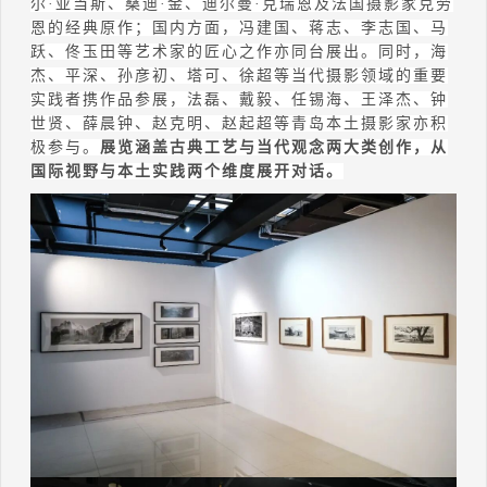
尔
·
亚当斯、桑迪
·
金、迪尔曼
·
克瑞恩及法国摄影家克劳
恩的经典原作；国内方面，冯建国、蒋志、李志国、马
跃、佟玉田等艺术家的匠心之作亦同台展出。同时，海
杰、平深、孙彦初、塔可、徐超等当代摄影领域的重要
实践者携作品参展，法磊、戴毅、任锡海、王泽杰、钟
世贤、薛晨钟、赵克明、赵起超等青岛本土摄影家亦积
极参与。
展览涵盖古典工艺与当代观念两大类创作，从
国际视野与本土实践两个维度展开对话。