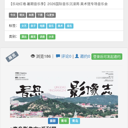
【乐动红墙·暑期音乐季】2026国际音乐沉浸周·美术馆专场音乐会
今天
明天
本周
下周
更多
标签：
文艺
亲子
电影
音乐
美术
报名
类别：
演出
展览
讲座
沙龙
展览
浏览186｜
评论0
|
邀约0
登录后可发起邀约
摄影
青年
青岛