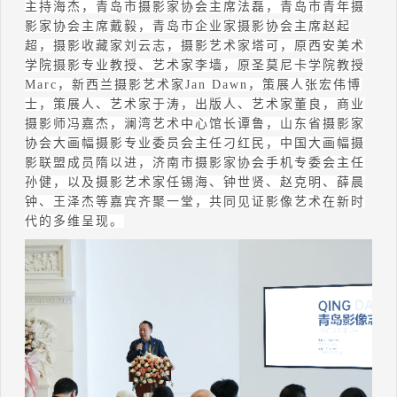
主持海杰，青岛市摄影家协会主席法磊，青岛市青年摄
影家协会主席戴毅，青岛市企业家摄影协会主席赵起
超，摄影收藏家刘云志，摄影艺术家塔可，原西安美术
学院摄影专业教授、艺术家李墙，原圣莫尼卡学院教授
Marc
，新西兰摄影艺术家
Jan Dawn
，策展人张宏伟博
士，策展人、艺术家于涛，出版人、艺术家董良，商业
摄影师冯嘉杰，澜湾艺术中心馆长谭鲁，山东省摄影家
协会大画幅摄影专业委员会主任刁红民，中国大画幅摄
影联盟成员隋以进，济南市摄影家协会手机专委会主任
孙健，以及摄影艺术家任锡海、钟世贤、赵克明、薛晨
钟、王泽杰等嘉宾齐聚一堂，共同见证影像艺术在新时
代的多维呈现。