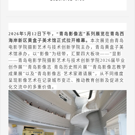
2026
年
5
月
12
日下午，
“
青岛影像志
”
系列展览在青岛西
海岸新区黄盒子美术馆正式拉开帷幕。
本次展览由青岛
电影学院摄影艺术与技术创新学院主办，青岛黄盒子美
术馆承办，以
“
影像
”
为纽带，汇聚四大板块
——“
显影
——
青岛电影学院摄影艺术与技术创新学院
2026
届毕业
创作展
”“
青岛影像志
·
青岛历史照片展
”“
青岛影像志教学
成果展
”
以及
“
青岛影像志
·
艺术家邀请展
”
，从不同维度
呈现影像艺术在记录城市变迁、推动教育创新及促进文
化交流中的多重价值。