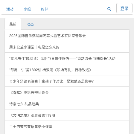
登录
活动
小组
约伴
最新
动态
2026国际音乐沉浸周闭幕式暨艺术家回家音乐会
周末公益小课堂｜电是怎么来的
“星光书伴”晚阅读：民俗节日情怀感悟——“诗韵流长·节味绵长”活动
“每周一讲”第1802讲:杨双雨《职场有礼，行稳致远》
青少年辩论表演赛｜拿孩子作对比，是激励还是伤害？
《春晖》电影思辨讨论会
诗意七夕·共品经典
《文明之旅》观影会第119期
二十四节气双语童话小课堂