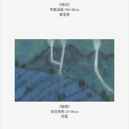
《林间》
布面油画 100×80cm
曲宝来
《微雨》
综合色粉 43×69cm
孙磊