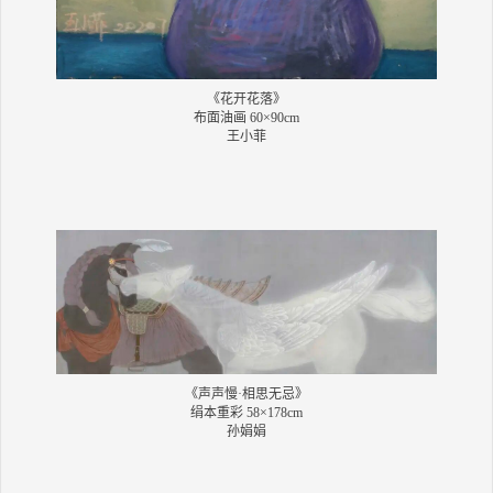
《花开花落》
布面油画 60×90cm
王小菲
《声声慢·相思无忌》
绢本重彩 58×178cm
孙娟娟