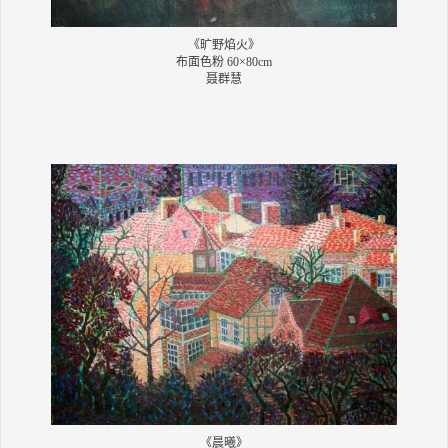
《旷野焰火》
布面色粉 60×80cm
聂群慧
《晨曦》