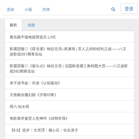
登录
活动
小组
约伴
最新
动态
黄岛路不插电庭院音乐 LIVE
影展团看◎《探戈课》映后交流+表演场 | 恋人之间的权利之战——八又
迷影组391期青岛站
影展团看◎《祖与占》映后交流 | 法国新浪潮三角构图大赏——八又迷影
组392期青岛站
亲子读书会｜共读《认知驱动》
文旅融合魔幻剧《济南印象》
周六·玩水局
电影美学鉴赏人性神作《动物农场》
【8.9】徒步｜大流顶｜偏心石｜化化浪子