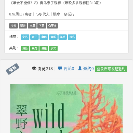
《年会不能停！2》青岛亲子观影（爆款多多观影团313期）
8.9(周日) 高密｜马尔代夫｜跳水｜浆板行
今天
明天
本周
下周
更多
标签：
文艺
亲子
电影
音乐
美术
报名
类别：
演出
展览
讲座
沙龙
展览
浏览213｜
评论0
|
邀约0
登录后可发起邀约