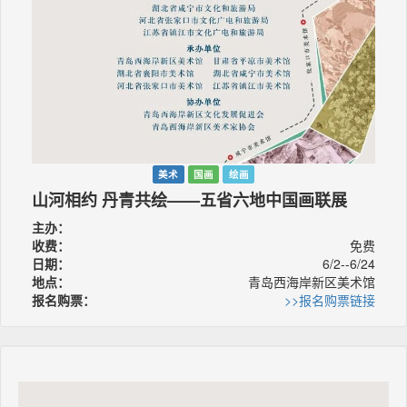
美术
国画
绘画
山河相约 丹青共绘——五省六地中国画联展
主办：
收费：
免费
日期：
6/2--6/24
地点：
青岛西海岸新区美术馆
报名购票：
>>报名购票链接