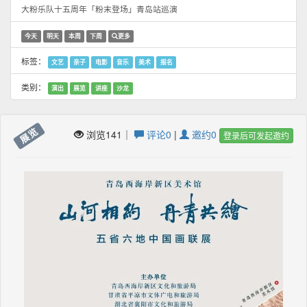
大粉乐队十五周年「粉末登场」青岛站巡演
今天
明天
本周
下周
更多
标签：
文艺
亲子
电影
音乐
美术
报名
类别：
演出
展览
讲座
沙龙
展览
浏览141｜
评论0
|
邀约0
登录后可发起邀约