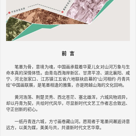
前 言
笔墨为骨，意境为魂，中国画承载着华夏儿女对山河万象与生
命本真的深情体悟。由青岛西海岸新区、甘肃平凉、湖北襄阳、咸
宁、河北张家口、江苏镇江五省六地联袂启幕的“山河相约·丹青共
绘”中国画联展，是笔墨相逢的雅集，亦是跨越山海的文化回响。
黄河浩荡、荆楚灵秀、西北苍茫、塞北雄浑，六城风物迥异，
却以丹青为契，共绘时代风华，尽显新时代文艺工作者志合致远、
守正创新的初心。
一纸丹青连六城，方寸画卷藏山河。愿观者于笔墨间邂逅诗意
远方，以美为媒，美美与共，共谱新时代文艺华章。