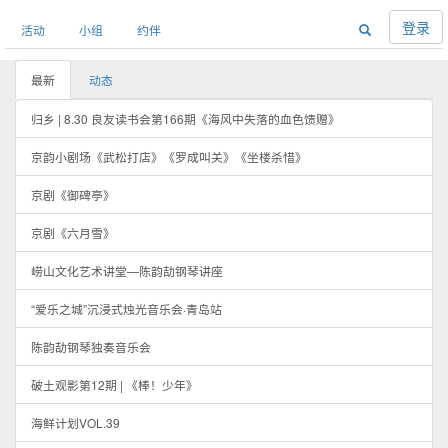
登录
活动
小组
约伴
最新
动态
归乡 | 8.30 良友读书会第166期《海风中失落的血色馈赠》
京韵小剧场《武松打店》《罗成叫关》《坐楼杀惜》
京剧《御碑亭》
京剧《六月雪》
崂山文化艺术讲堂—陈韵劼钢琴讲座
“爱乐之城”沉浸式烛光音乐会·青岛站
陈韵劼钢琴独奏音乐会
破土观影第12期 | 《棒！少年》
海鲜计划VOL.39