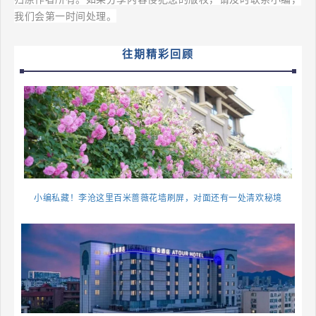
月
我们会第一时间处理。
28
往期精彩回顾
日
上
午，
由
中
共
小编私藏！李沧这里百米蔷薇花墙刷屏，对面还有一处清欢秘境
李
沧
区
委
宣