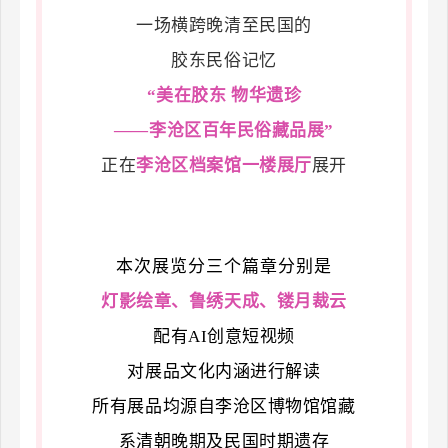
一场横跨晚清至民国的
深
胶东民俗记忆
入
“美在胶东 物华遗珍
传
——李沧区百年民俗藏品展”
承
正在
李沧区档案馆一楼展厅
展开
弘
扬
中
本次展览分三个篇章分别是
华
灯影绘章、
鲁绣天成、
镂月裁云
优
配有AI创意短视频
秀
对展品文化内涵进行解读
传
所有展品均源自李沧区博物馆馆藏
统
系清朝晚期及民国时期遗存
文