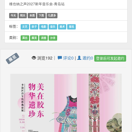
维也纳之声2027新年音乐会-青岛站
今天
明天
本周
下周
更多
标签：
文艺
亲子
电影
音乐
美术
报名
类别：
演出
展览
讲座
沙龙
展览
浏览192｜
评论0
|
邀约0
登录后可发起邀约