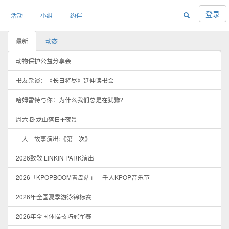
登录
活动
小组
约伴
最新
动态
动物保护公益分享会
书友杂谈：《长日将尽》延伸读书会
哈姆雷特与你：为什么我们总是在犹豫？
周六·卧龙山落日➕夜景
一人一故事演出:《第一次》
2026致敬 LINKIN PARK演出
2026「KPOPBOOM青岛站」—千人KPOP音乐节
2026年全国夏季游泳锦标赛
2026年全国体操技巧冠军赛