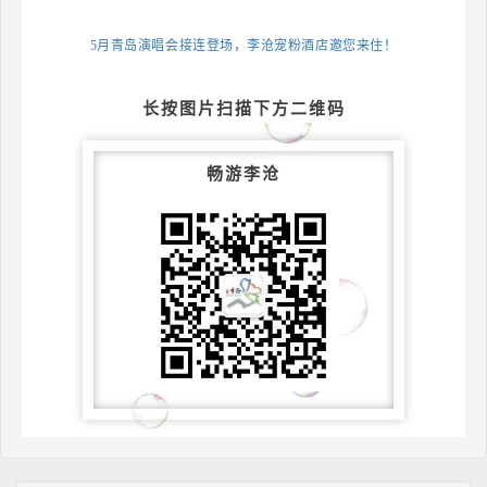
传
部、
5月青岛演唱会接连登场，李沧宠粉酒店邀您来住！
李
长按图片扫描下方二维码
沧
区
畅游李沧
文
明
办、
李
沧
区
文
化
和