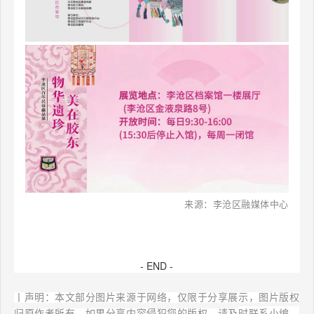
丰
富
新
时
代
文
明
实
践
来源：李沧区融媒体中心
文
化
载
- END -
体，
丨声明：本文部分图片来源于网络，仅限于分享展示，图片版权
5
归原作者所有。如果分享内容侵犯您的版权，请及
时联系小编，