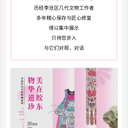
化，
历经李沧区几代文物工作者
活
多年精心保存与匠心修复
化
得以集中展示
利
只待您步入
用
与它们对视、对话
本
土
民
俗
非
遗
资
源，