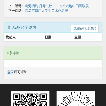
旅
上一活动：
山河相约 丹青共绘——五省六地中国画联展
下一活动：
青岛市首届大学生美术作品展
游
局
此活动有0个邀约
主
登录后可发起邀约
办，
发起人
日期
主题
李
沧
0条评论
区
新
登录
后可评论.
时
代
文
明
实