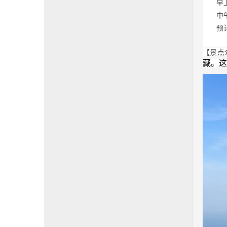
   
  
    
【景点
藏。这