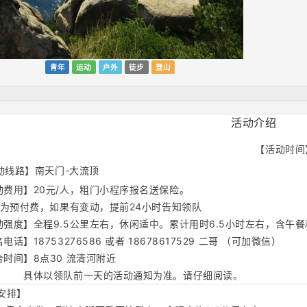
青年
运动
户外
徒步
登山
活动介绍
【活动时间
动线路】
南天门-大流顶
动费用】20元/人，粗门小程序报名送保险。                
费用为预付费，
如果有变动，
提前24小时
告知领队
活动强度】全程9.5公里左右，休闲适中。累计用时6.5小时左右，含午
名电话】18753276586 或者 18678617529 二哥 （可加微信）
集合时间】8点30 流清河附近
              具体以领队前一天的活动通知为准。请仔细阅读。
安排】