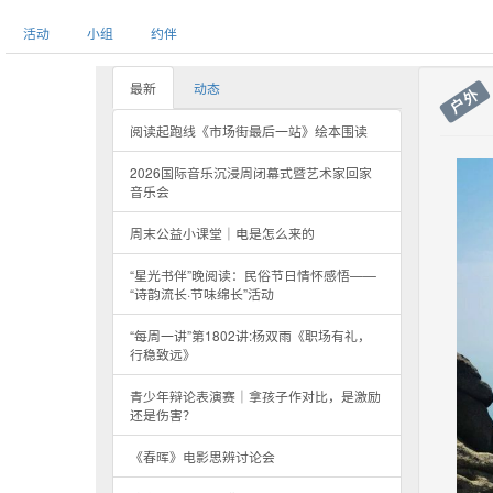
活动
小组
约伴
最新
动态
户外
阅读起跑线《市场街最后一站》绘本围读
2026国际音乐沉浸周闭幕式暨艺术家回家
音乐会
周末公益小课堂｜电是怎么来的
“星光书伴”晚阅读：民俗节日情怀感悟——
“诗韵流长·节味绵长”活动
“每周一讲”第1802讲:杨双雨《职场有礼，
行稳致远》
青少年辩论表演赛｜拿孩子作对比，是激励
还是伤害？
《春晖》电影思辨讨论会