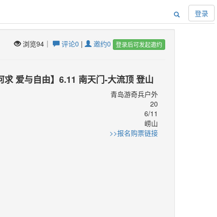
登录
浏览94｜
评论0
|
邀约0
登录后可发起邀约
求 爱与自由】6.11 南天门-大流顶 登山
青岛游奇兵户外
20
6/11
崂山
：
>>报名购票链接