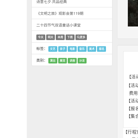
诗意七夕·共品经典
《文明之旅》观影会第119期
二十四节气双语童话小课堂
今天
明天
本周
下周
更多
标签：
文艺
亲子
电影
音乐
美术
报名
类别：
演出
展览
讲座
沙龙
【活
  【活
    
  【
  【报
  【
    
【行程