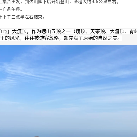
   早上集合出发，到达山脚下后开始登山，全程大约9.5公里左右。
中午自备午餐。
  预计下午三点半左右结束。
介绍】
大流顶，作为崂山五顶之一（崂顶、天茶顶、大流顶、青
里的风光，往往被游客忽略，却充满了原始的自然之美。