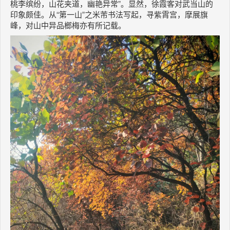
桃李缤纷，山花夹道，幽艳异常”。显然，徐霞客对武当山的
印象颇佳。从“第一山”之米芾书法写起，寻紫霄宫，摩展旗
峰，对山中异品榔梅亦有所记载。