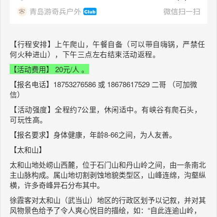
【行程安排】
上午爬山，午餐自备（可以带自嗨锅，严禁任
何火种进山），下午三点左右结束活动返程。
【活动费用】
20元/人
。
【报名电话】18753276586 或 18678617529 二哥 （可加微
信）
【活动强度】全程约
7
公里，休闲
适
中。有峡谷有爬石头，
可玩性高。
【报名要求】身体健康，年龄8-66之间，为人友善。
【太和山】
太和山地处崂山西麓，位于石门山和丹山岭之间，由一条南北
主山脉构成。属山地切割剥蚀地貌类型区，山峰连绵，沟壑纵
横，许多奇峰异石分布其中。
徐霞客对太和山（武当山）地区的行政区划予以记叙，并对其
风物景色给予了令人爽心悦目的描绘，如：“自此连逾山岭，