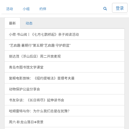
登录
活动
小组
约伴
最新
动态
小荷·书山阅丨《七月七鹊桥起》亲子阅读活动
“艺启趣·暑期行”第五期“艺启趣·守护蔚蓝”
丽达茂（浮山后店）周二开放麦观
青岛市图书馆文学课堂
复眼电影放映：《纽约提喻法》查理考夫曼
动物保护公益分享会
书友杂谈：《长日将尽》延伸读书会
哈姆雷特与你：为什么我们总是在犹豫？
周六·卧龙山落日➕夜景