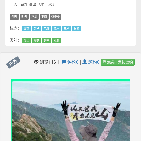
一人一故事演出:《第一次》
今天
明天
本周
下周
更多
标签：
文艺
亲子
电影
音乐
美术
报名
类别：
演出
展览
讲座
沙龙
户外
浏览116｜
评论0
|
邀约0
登录后可发起邀约