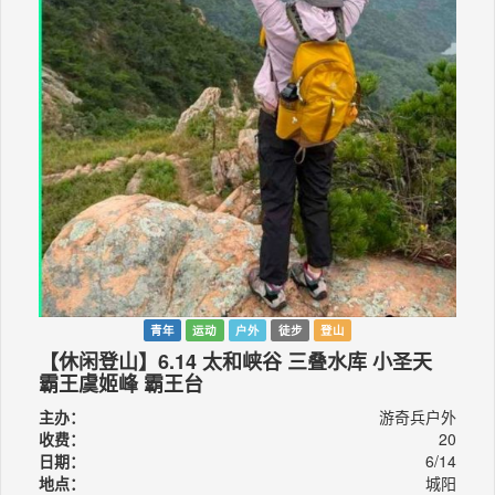
青年
运动
户外
徒步
登山
【休闲登山】6.14 太和峡谷 三叠水库 小圣天
霸王虞姬峰 霸王台
主办：
游奇兵户外
收费：
20
日期：
6/14
地点：
城阳