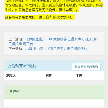
【关于保险】 粗门小程序报名，赠送10万保额意外险（需自己填
写保险信息，领取保障，当天到达集合地点以后，领队验票，保险
生效。如果信息有误导致无法投保，责任自理）。
建议自行购买意外险。
对保险有更高要求的，
上一活动：
【休闲登山】6.14 太和峡谷 三叠水库 小圣天 霸
王虞姬峰 霸王台
下一活动：
小荷·书山阅丨《鸭子农夫》亲子阅读活动
此活动有0个邀约
登录后可发起邀约
发起人
日期
主题
0条评论