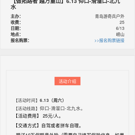
【做拓路者 越万重山】6.13 仰口-滑溜口-北九
水
主办：
青岛游奇兵户外
收费：
25
日期：
6/13
地点：
崂山
报名购票：
>>报名购票链接
活动介绍
【
活动时间
】
6.13（周六）
仰口-滑溜口-北九水
【
活动线路
】
。
【
活动费用】 25元/人。
【交通方式】
自驾或者拼车自理。
赠送10万保额意外险（需要自己填写保险信息，如果