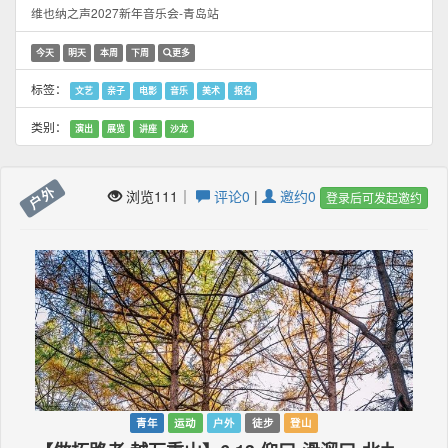
维也纳之声2027新年音乐会-青岛站
今天
明天
本周
下周
更多
标签：
文艺
亲子
电影
音乐
美术
报名
类别：
演出
展览
讲座
沙龙
户外
浏览111｜
评论0
|
邀约0
登录后可发起邀约
青年
运动
户外
徒步
登山