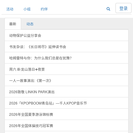
登录
活动
小组
约伴
最新
动态
动物保护公益分享会
书友杂谈：《长日将尽》延伸读书会
哈姆雷特与你：为什么我们总是在犹豫？
周六·卧龙山落日➕夜景
一人一故事演出:《第一次》
2026致敬 LINKIN PARK演出
2026「KPOPBOOM青岛站」—千人KPOP音乐节
2026年全国夏季游泳锦标赛
2026年全国体操技巧冠军赛