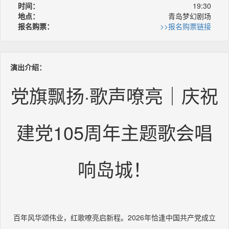
时间：
19:30
地点：
青岛梦幻剧场
报名购票：
>>报名购票链接
演出介绍：
党旗飘扬·歌声嘹亮｜庆祝
建党105周年主题歌会唱
响岛城！
百年风华颂伟业，红歌嘹亮启新程。2026年恰逢中国共产党成立