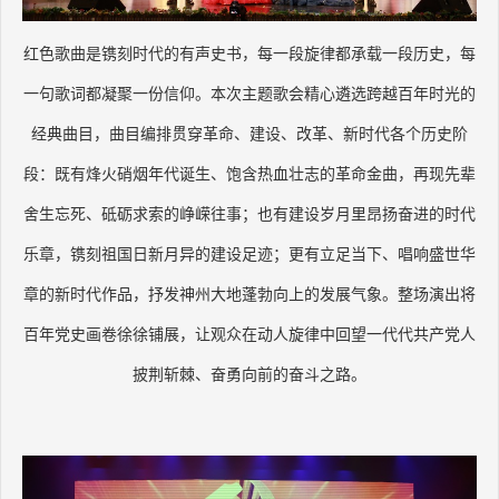
红色歌曲是镌刻时代的有声史书，每一段旋律都承载一段历史，每
一句歌词都凝聚一份信仰。本次主题歌会精心遴选跨越百年时光的
经典曲目，曲目编排贯穿革命、建设、改革、新时代各个历史阶
段：既有烽火硝烟年代诞生、饱含热血壮志的革命金曲，再现先辈
舍生忘死、砥砺求索的峥嵘往事；也有建设岁月里昂扬奋进的时代
乐章，镌刻祖国日新月异的建设足迹；更有立足当下、唱响盛世华
章的新时代作品，抒发神州大地蓬勃向上的发展气象。整场演出将
百年党史画卷徐徐铺展，让观众在动人旋律中回望一代代共产党人
披荆斩棘、奋勇向前的奋斗之路。