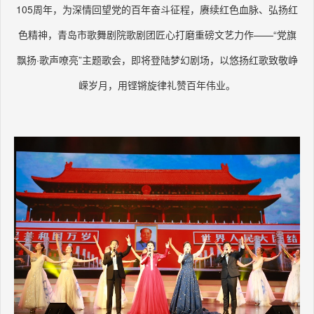
105周年，为深情回望党的百年奋斗征程，赓续红色血脉、弘扬红
色精神，青岛市歌舞剧院歌剧团匠心打磨重磅文艺力作——“党旗
飘扬·歌声嘹亮”主题歌会，即将登陆梦幻剧场，以悠扬红歌致敬峥
嵘岁月，用铿锵旋律礼赞百年伟业。