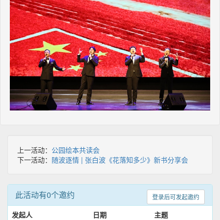
上一活动：
公园绘本共读会
下一活动：
随波逐情 | 张白波《花落知多少》新书分享会
此活动有0个邀约
登录后可发起邀约
发起人
日期
主题