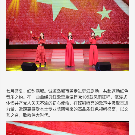
七月盛夏，红韵满城。诚邀岛城市民走进梦幻剧场，共赴这场红色
音乐之约。在一曲曲经典红歌里重温建党
105载风雨征程，沉浸式
体悟共产党人矢志不渝的初心使命，在铿锵嘹亮的歌声中汲取奋进
力量，近距离感受本土专业院团带来的高品质红色视听盛宴，以文
艺之名，致敬伟大时代。