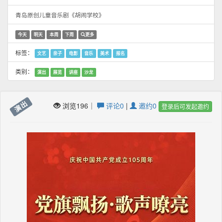
青岛原创儿童音乐剧《胡闹学校》
今天
明天
本周
下周
更多
标签：
文艺
亲子
电影
音乐
美术
报名
类别：
演出
展览
讲座
沙龙
演出
浏览196｜
评论0
|
邀约0
登录后可发起邀约