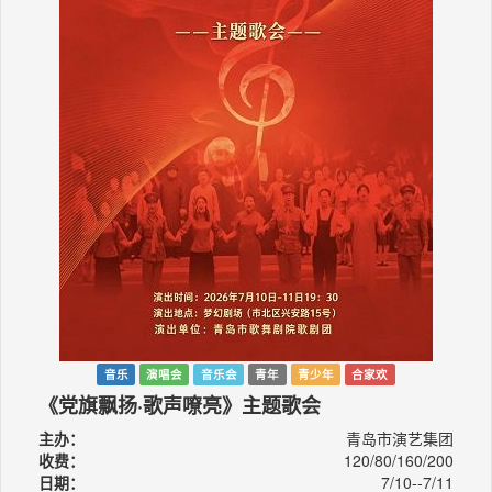
音乐
演唱会
音乐会
青年
青少年
合家欢
《党旗飘扬·歌声嘹亮》主题歌会
主办：
青岛市演艺集团
收费：
120/80/160/200
日期：
7/10--7/11