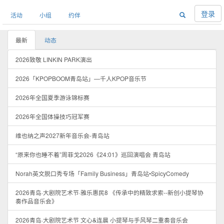
登录
活动
小组
约伴
最新
动态
2026致敬 LINKIN PARK演出
2026「KPOPBOOM青岛站」—千人KPOP音乐节
2026年全国夏季游泳锦标赛
2026年全国体操技巧冠军赛
维也纳之声2027新年音乐会-青岛站
“原来你也睡不着”周菲戈2026《24:01》巡回演唱会 青岛站
Norah英文脱口秀专场「Family Business」青岛站•SpicyComedy
2026青岛·大剧院艺术节·雅乐惠民8 《传承中的精致求索--新创小提琴协
奏作品音乐会》
2026青岛·大剧院艺术节 文心&连晨 小提琴与手风琴二重奏音乐会