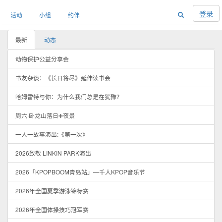
登录
活动
小组
约伴
最新
动态
动物保护公益分享会
书友杂谈：《长日将尽》延伸读书会
哈姆雷特与你：为什么我们总是在犹豫？
周六·卧龙山落日➕夜景
一人一故事演出:《第一次》
2026致敬 LINKIN PARK演出
2026「KPOPBOOM青岛站」—千人KPOP音乐节
2026年全国夏季游泳锦标赛
2026年全国体操技巧冠军赛