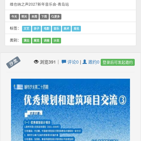
维也纳之声2027新年音乐会-青岛站
今天
明天
本周
下周
更多
标签：
文艺
亲子
电影
音乐
美术
报名
类别：
演出
展览
讲座
沙龙
沙龙
浏览391｜
评论0
|
邀约0
登录后可发起邀约