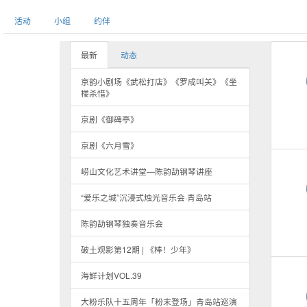
活动
小组
约伴
最新
动态
京韵小剧场《武松打店》《罗成叫关》《坐
楼杀惜》
京剧《御碑亭》
京剧《六月雪》
崂山文化艺术讲堂—陈韵劼钢琴讲座
“爱乐之城”沉浸式烛光音乐会·青岛站
陈韵劼钢琴独奏音乐会
破土观影第12期 | 《棒！少年》
海鲜计划VOL.39
大粉乐队十五周年「粉末登场」青岛站巡演