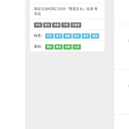
南征北战NZBZ 2026「野蛮生长」巡演 青
岛站
今天
明天
本周
下周
更多
标签：
文艺
亲子
电影
音乐
美术
报名
类别：
演出
展览
讲座
沙龙