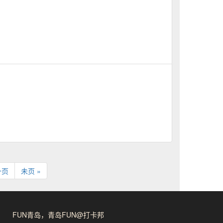
)
一页
未页 »
FUN青岛，青岛FUN@打卡邦