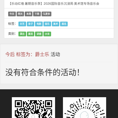
【乐动红墙·暑期音乐季】2026国际音乐沉浸周·美术馆专场音乐会
今天
明天
本周
下周
更多
标签：
文艺
亲子
电影
音乐
美术
报名
类别：
演出
展览
讲座
沙龙
今后 标签为：爵士乐
活动
没有符合条件的活动！