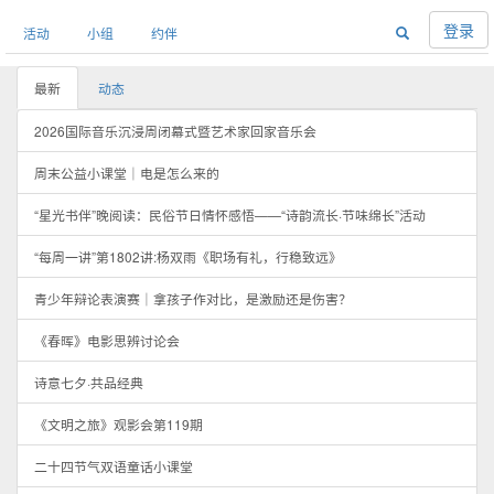
登录
活动
小组
约伴
最新
动态
2026国际音乐沉浸周闭幕式暨艺术家回家音乐会
周末公益小课堂｜电是怎么来的
“星光书伴”晚阅读：民俗节日情怀感悟——“诗韵流长·节味绵长”活动
“每周一讲”第1802讲:杨双雨《职场有礼，行稳致远》
青少年辩论表演赛｜拿孩子作对比，是激励还是伤害？
《春晖》电影思辨讨论会
诗意七夕·共品经典
《文明之旅》观影会第119期
二十四节气双语童话小课堂