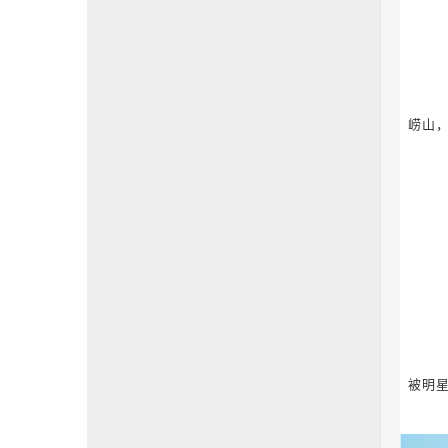
崂山
被明