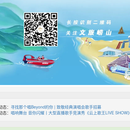
动态：
寻找那个唱Beyond的你 | 致敬经典演唱会歌手招募
动态：
唱响舞台 音你闪耀丨大型直播歌手竞演秀《云上歌王LIVE SHO