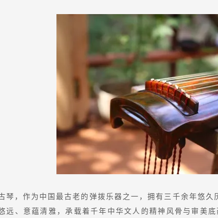
古琴，作为中国最古老的弹拨乐器之一，拥有三千余年悠久历
悠远、意蕴清雅，承载着千年中华文人的精神风骨与审美底蕴