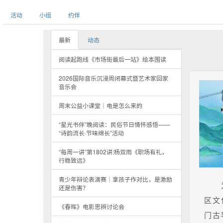
活动
小组
约伴
最新
动态
阅读起跑线《市场街最后一站》绘本围读
2026国际音乐沉浸周闭幕式暨艺术家回家
音乐会
周末公益小课堂｜电是怎么来的
“星光书伴”晚阅读：民俗节日情怀感悟——
“诗韵流长·节味绵长”活动
“每周一讲”第1802讲:杨双雨《职场有礼，
行稳致远》
青少年辩论表演赛｜拿孩子作对比，是激励
还是伤害？
区文
《春晖》电影思辨讨论会
门古