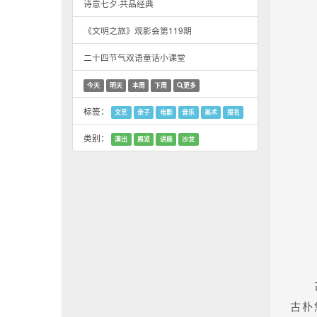
诗意七夕·共品经典
《文明之旅》观影会第119期
二十四节气双语童话小课堂
今天
明天
本周
下周
更多
标签：
文艺
亲子
电影
音乐
美术
报名
类别：
演出
展览
讲座
沙龙
古朴