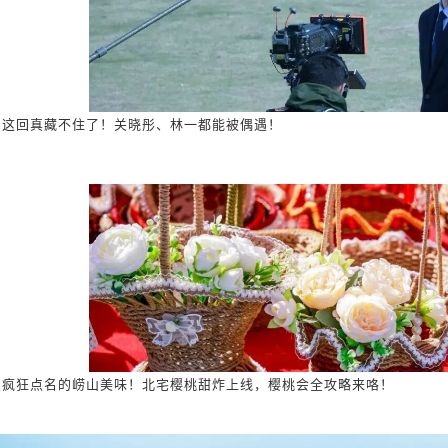
，这回真藏不住了！关晓彤、林一都能被偶遇！
星疯狂点名的崂山美味！北宅樱桃甜炸上线，樱桃会全攻略来咯！