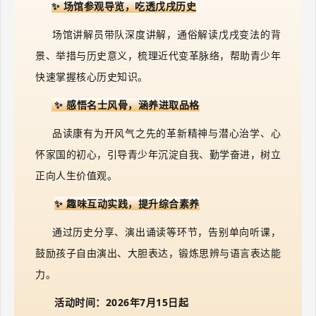
✨ 场馆参观导览，吃透戊戌历史
场馆讲解员带队深度讲解，通俗解读戊戌变法的背
景、举措与历史意义，梳理近代变革脉络，帮助青少年
快速掌握核心历史知识。
✨
感悟名士风骨，涵养进取品格
品读康有为开风气之先的革新精神与潜心治学、心
怀家国的初心，引导青少年沉淀自我、勤学奋进，树立
正向人生价值观。
✨
趣味互动实践，提升综合素养
通过历史分享、演出诵读等环节，告别单向听课，
鼓励孩子自由演出、大胆表达，锻炼思辨与语言表达能
力。
活动时间：
20
26年7月
15日起