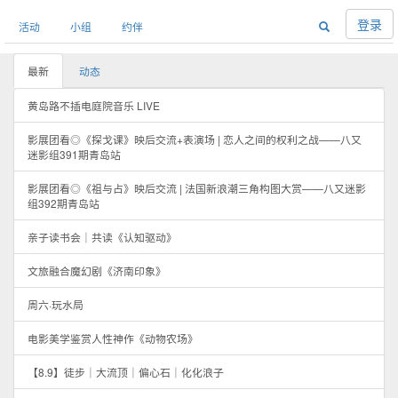
登录
活动
小组
约伴
最新
动态
黄岛路不插电庭院音乐 LIVE
影展团看◎《探戈课》映后交流+表演场 | 恋人之间的权利之战——八又
迷影组391期青岛站
影展团看◎《祖与占》映后交流 | 法国新浪潮三角构图大赏——八又迷影
组392期青岛站
亲子读书会｜共读《认知驱动》
文旅融合魔幻剧《济南印象》
周六·玩水局
电影美学鉴赏人性神作《动物农场》
【8.9】徒步｜大流顶｜偏心石｜化化浪子