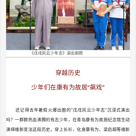
《戊戌风云少年志》演出剧照
穿越历史
少年们在康有为故居“飙戏”
还记得去年暑假火爆出圈的“戊戌风云少年志”沉浸式演出
吗？一群群热血沸腾的有志少年，在青岛康有为故居纪念馆生动
演绎维新变法这段历史。穿上长衫，化身康有为、梁启超等维新