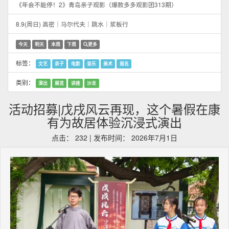
《年会不能停！2》青岛亲子观影（爆款多多观影团313期）
8.9(周日) 高密｜马尔代夫｜跳水｜浆板行
今天
明天
本周
下周
更多
标签：
文艺
亲子
电影
音乐
美术
报名
类别：
演出
展览
讲座
沙龙
活动招募|戊戌风云再现，这个暑假在康
有为故居体验沉浸式演出
点击： 232 | 发布时间： 2026年7月1日