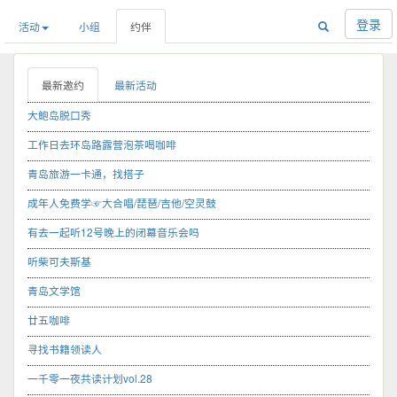
登录
活动
小组
约伴
最新邀约
最新活动
大鲍岛脱口秀
工作日去环岛路露营泡茶喝咖啡
青岛旅游一卡通，找搭子
成年人免费学☞大合唱/琵琶/吉他/空灵鼓
有去一起听12号晚上的闭幕音乐会吗
听柴可夫斯基
青岛文学馆
廿五咖啡
寻找书籍领读人
一千零一夜共读计划vol.28