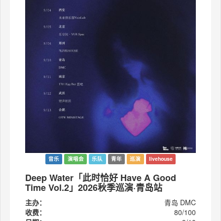
音乐
演唱会
乐队
青年
巡演
livehouse
Deep Water「此时恰好 Have A Good
Time Vol.2」2026秋季巡演·青岛站
主办：
青岛 DMC
收费：
80/100