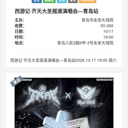
音乐
演唱会
乐队
青年
livehouse
西游记·齐天大圣摇滚演唱会—青岛站
主办：
青岛市永安大戏院
收费：
50-266
日期：
10/17
时间：
19:00
地点：
青岛人民2路6甲-3号永安大戏院
西游记·齐天大圣摇滚演唱会—青岛站2026.10.17 19:00 周六
演出