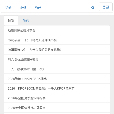
登录
活动
小组
约伴
最新
动态
动物保护公益分享会
书友杂谈：《长日将尽》延伸读书会
哈姆雷特与你：为什么我们总是在犹豫？
周六·卧龙山落日➕夜景
一人一故事演出:《第一次》
2026致敬 LINKIN PARK演出
2026「KPOPBOOM青岛站」—千人KPOP音乐节
2026年全国夏季游泳锦标赛
2026年全国体操技巧冠军赛