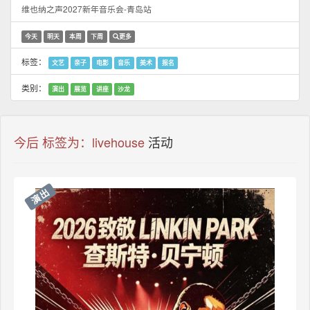
维也纳之声2027新年音乐会-青岛站
今天
明天
本周
下周
更多
标签：
文艺
亲子
电影
音乐
美术
报名
类别：
演出
展览
讲座
沙龙
今后 标签为：livehouse
活动
演出