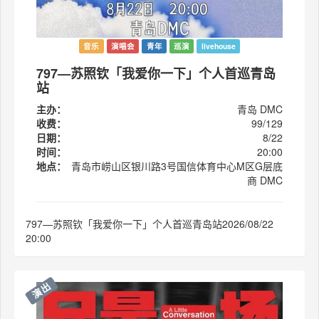
音乐
演唱会
青年
巡演
livehouse
797—苏照钦「我爱你一下」个人首巡青岛
站
主办：
青岛 DMC
收费：
99/129
日期：
8/22
时间：
20:00
地点：
青岛市崂山区银川路3号国信体育中心M区G层底
商 DMC
797—苏照钦「我爱你一下」个人首巡青岛站2026/08/22
20:00
演出