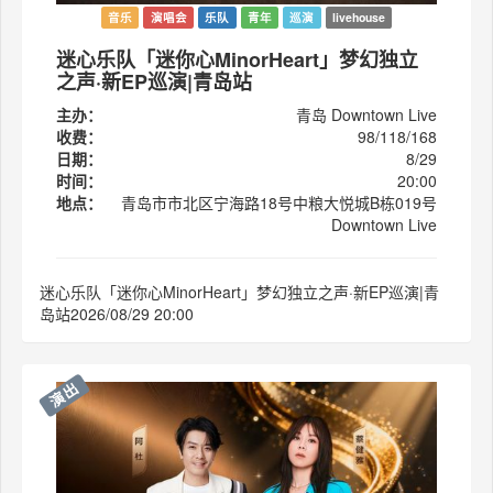
音乐
演唱会
乐队
青年
巡演
livehouse
迷心乐队「迷你心MinorHeart」梦幻独立
之声·新EP巡演|青岛站
主办：
青岛 Downtown Live
收费：
98/118/168
日期：
8/29
时间：
20:00
地点：
青岛市市北区宁海路18号中粮大悦城B栋019号
Downtown Live
迷心乐队「迷你心MinorHeart」梦幻独立之声·新EP巡演|青
岛站2026/08/29 20:00
演出