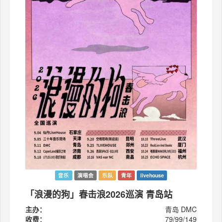
音乐
演唱会
乐队
青年
livehouse
「浪漫的狗」春击浪2026巡演 青岛站
主办：
青岛 DMC
收费：
79/99/149