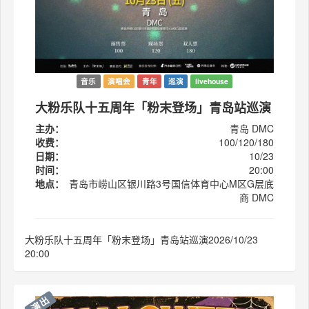
音乐
演唱会
青年
巡演
livehouse
大粉乐队十五周年「粉末登场」青岛站巡演
主办：
青岛 DMC
收费：
100/120/180
日期：
10/23
时间：
20:00
地点：
青岛市崂山区银川路3号国信体育中心M区G层底
商 DMC
大粉乐队十五周年「粉末登场」青岛站巡演2026/10/23
20:00
演出