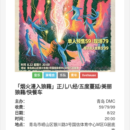
音乐
演唱会
乐队
青年
livehouse
「烟火漫入狼藉」正儿八经/五度蔓延/美丽
狼藉/快餐车
主办：
青岛 DMC
收费：
59/79/99
日期：
8/22
时间：
20:00
地点：
青岛市崂山区银川路3号国信体育中心M区G层底
商