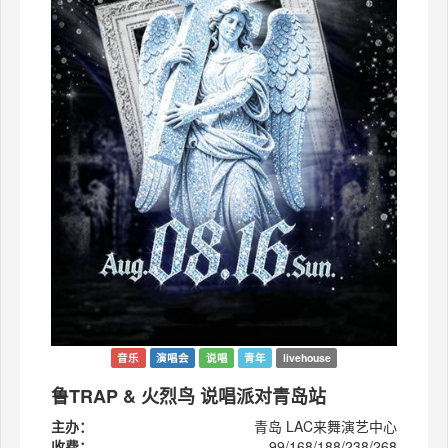
音乐
演唱会
说唱
青年
livehouse
鲁TRAP & 火烈鸟 说唱派对青岛站
主办：
青岛 LAC来舞演艺中心
收费：
99/168/188/238/268