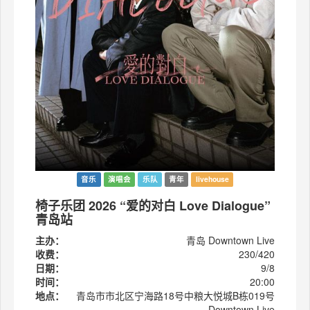
音乐
演唱会
乐队
青年
livehouse
椅子乐团 2026 “爱的对白 Love Dialogue”
青岛站
主办：
青岛 Downtown Live
收费：
230/420
日期：
9/8
时间：
20:00
地点：
青岛市市北区宁海路18号中粮大悦城B栋019号
Downtown Live