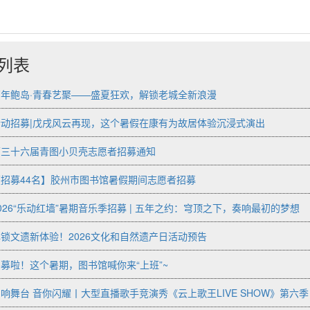
列表
百年鲍岛·青春艺聚——盛夏狂欢，解锁老城全新浪漫
活动招募|戊戌风云再现，这个暑假在康有为故居体验沉浸式演出
第三十六届青图小贝壳志愿者招募通知
招募44名】胶州市图书馆暑假期间志愿者招募
026“乐动红墙”暑期音乐季招募 | 五年之约：穹顶之下，奏响最初的梦想
锁文遗新体验！2026文化和自然遗产日活动预告
募啦！这个暑期，图书馆喊你来“上班”~
响舞台 音你闪耀丨大型直播歌手竞演秀《云上歌王LIVE SHOW》第六