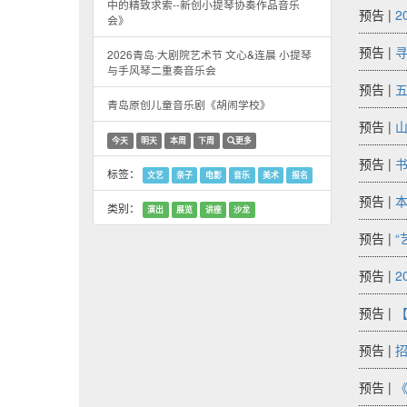
中的精致求索--新创小提琴协奏作品音乐
预告 |
2
会》
预告 |
寻
2026青岛·大剧院艺术节 文心&连晨 小提琴
与手风琴二重奏音乐会
预告 |
五
青岛原创儿童音乐剧《胡闹学校》
预告 |
山
今天
明天
本周
下周
更多
预告 |
书
标签：
文艺
亲子
电影
音乐
美术
报名
预告 |
本
类别：
演出
展览
讲座
沙龙
预告 |
“
预告 |
2
预告 |
【
预告 |
招
预告 |
《