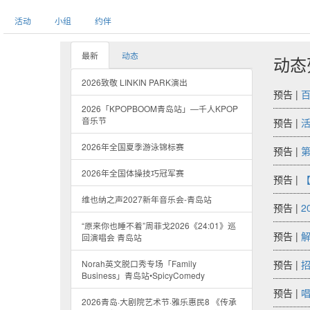
活动
小组
约伴
最新
动态
动态
2026致敬 LINKIN PARK演出
预告 |
2026「KPOPBOOM青岛站」—千人KPOP
音乐节
预告 |
2026年全国夏季游泳锦标赛
预告 |
2026年全国体操技巧冠军赛
预告 |
【
维也纳之声2027新年音乐会-青岛站
预告 |
2
“原来你也睡不着”周菲戈2026《24:01》巡
预告 |
解
回演唱会 青岛站
Norah英文脱口秀专场「Family
预告 |
招
Business」青岛站•SpicyComedy
预告 |
唱
2026青岛·大剧院艺术节·雅乐惠民8 《传承