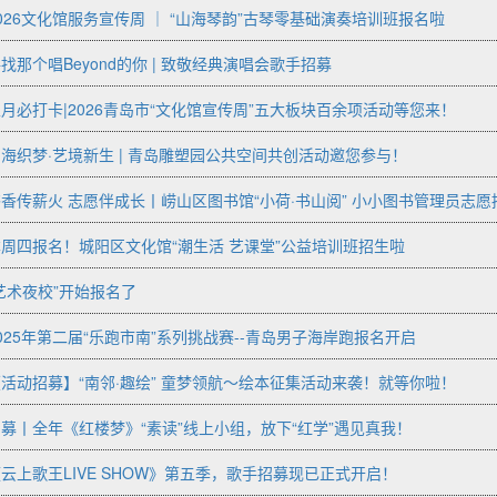
026文化馆服务宣传周 ｜ “山海琴韵”古琴零基础演奏培训班报名啦
找那个唱Beyond的你 | 致敬经典演唱会歌手招募
月必打卡|2026青岛市“文化馆宣传周”五大板块百余项活动等您来！
海织梦·艺境新生 | 青岛雕塑园公共空间共创活动邀您参与！
香传薪火 志愿伴成长丨崂山区图书馆“小荷·书山阅” 小小图书管理员志愿招
周四报名！城阳区文化馆“潮生活 艺课堂”公益培训班招生啦
艺术夜校”开始报名了
025年第二届“乐跑市南”系列挑战赛--青岛男子海岸跑报名开启
活动招募】“南邻·趣绘” 童梦领航～绘本征集活动来袭！就等你啦！
募丨全年《红楼梦》“素读”线上小组，放下“红学”遇见真我！
云上歌王LIVE SHOW》第五季，歌手招募现已正式开启！