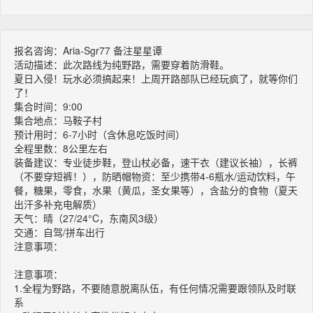
报名咨询：Aria-Sgr77 备注星星谭
活动描述：此次路线为纯野路，需要穿着防滑鞋。
夏日入侵！玩水必须搞起来！上周开路部队已经玩疯了，就等你们
了！
集合时间：9:00
集合地点：马鞍子村
预计用时：6-7小时（含休息吃饭时间）
全程里数：8公里左右
装备建议：专业徒步鞋，登山杖必备，速干衣（建议长袖），长裤
（不要穿短裤！），防晒帽物资：至少携带4-6瓶水/运动饮料，午
餐，糖果，零食，水果（黄瓜，圣女果等），含盐分的食物（夏天
出汗多补充电解质）
天气：晴（27/24°C，东南风3级）
交通：自驾/拼车出行
注意事项：
注意事项：
1.全程为野路，不要随意脱离队伍，有任何情况需要跟领队及时联
系