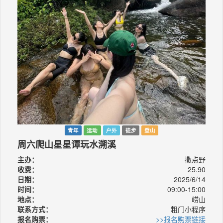
青年
运动
户外
徒步
登山
周六爬山星星谭玩水溯溪
主办：
撒点野
收费：
25.90
日期：
2025/6/14
时间：
09:00-15:00
地点：
崂山
联系方式：
粗门小程序
报名购票：
>>报名购票链接