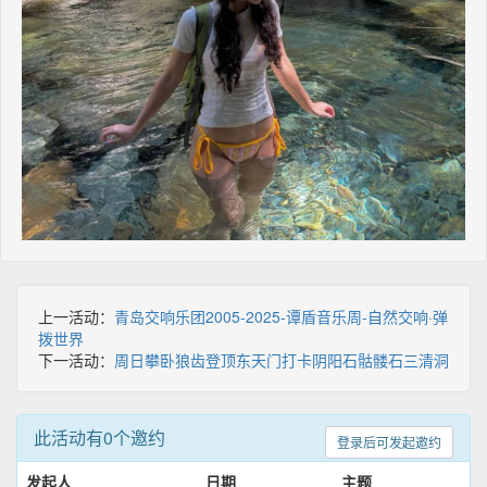
上一活动：
青岛交响乐团2005-2025-谭盾音乐周-自然交响·弹
拨世界
下一活动：
周日攀卧狼齿登顶东天门打卡阴阳石骷髅石三清洞
此活动有0个邀约
登录后可发起邀约
发起人
日期
主题