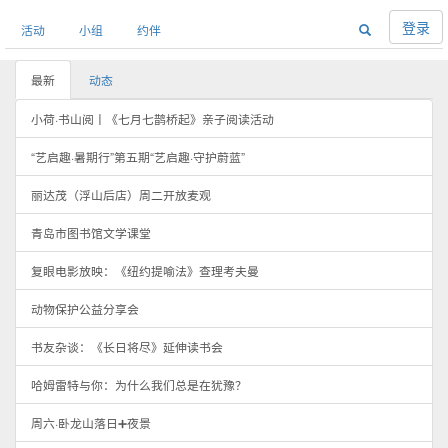
登录
活动
小组
约伴
最新
动态
小荷·书山阅丨《七月七鹊桥起》亲子阅读活动
“艺启趣·暑期行”第五期“艺启趣·守护蔚蓝”
丽达茂（浮山后店）周二开放麦观
青岛市图书馆文学课堂
复眼电影放映：《纽约提喻法》查理考夫曼
动物保护公益分享会
书友杂谈：《长日将尽》延伸读书会
哈姆雷特与你：为什么我们总是在犹豫？
周六·卧龙山落日➕夜景