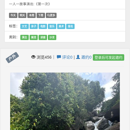
一人一故事演出:《第一次》
今天
明天
本周
下周
更多
标签：
文艺
亲子
电影
音乐
美术
报名
类别：
演出
展览
讲座
沙龙
户外
浏览456｜
评论0
|
邀约0
登录后可发起邀约