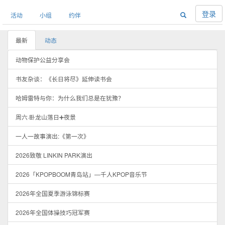
登录
活动
小组
约伴
最新
动态
动物保护公益分享会
书友杂谈：《长日将尽》延伸读书会
哈姆雷特与你：为什么我们总是在犹豫？
周六·卧龙山落日➕夜景
一人一故事演出:《第一次》
2026致敬 LINKIN PARK演出
2026「KPOPBOOM青岛站」—千人KPOP音乐节
2026年全国夏季游泳锦标赛
2026年全国体操技巧冠军赛