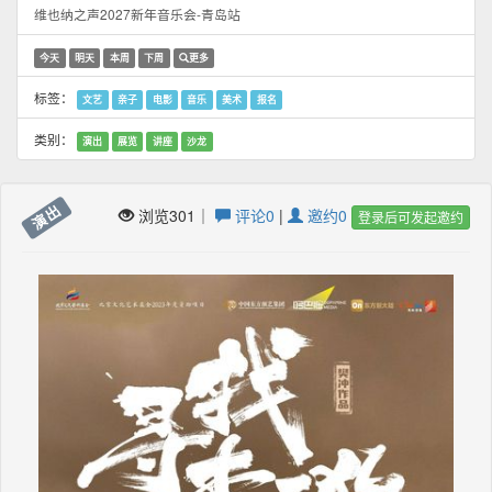
维也纳之声2027新年音乐会-青岛站
今天
明天
本周
下周
更多
标签：
文艺
亲子
电影
音乐
美术
报名
类别：
演出
展览
讲座
沙龙
演出
浏览301｜
评论0
|
邀约0
登录后可发起邀约