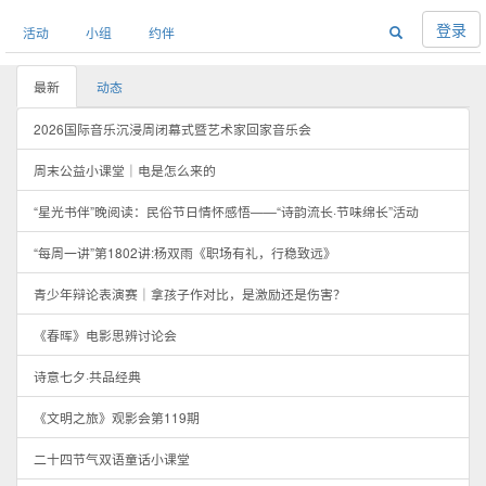
登录
活动
小组
约伴
最新
动态
2026国际音乐沉浸周闭幕式暨艺术家回家音乐会
周末公益小课堂｜电是怎么来的
“星光书伴”晚阅读：民俗节日情怀感悟——“诗韵流长·节味绵长”活动
“每周一讲”第1802讲:杨双雨《职场有礼，行稳致远》
青少年辩论表演赛｜拿孩子作对比，是激励还是伤害？
《春晖》电影思辨讨论会
诗意七夕·共品经典
《文明之旅》观影会第119期
二十四节气双语童话小课堂