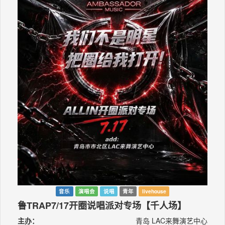
音乐
演唱会
说唱
青年
livehouse
鲁TRAP7/17开圈说唱派对专场【千人场】
主办：
青岛 LAC来舞演艺中心