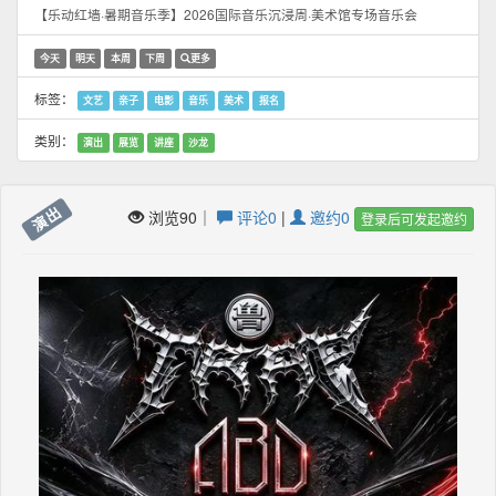
【乐动红墙·暑期音乐季】2026国际音乐沉浸周·美术馆专场音乐会
今天
明天
本周
下周
更多
标签：
文艺
亲子
电影
音乐
美术
报名
类别：
演出
展览
讲座
沙龙
演出
浏览90｜
评论0
|
邀约0
登录后可发起邀约