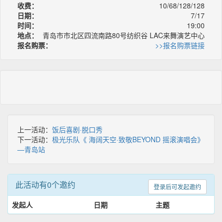
收费：
10/68/128/128
日期：
7/17
时间：
19:00
地点：
青岛市市北区四流南路80号纺织谷 LAC来舞演艺中心
报名购票：
>>报名购票链接
上一活动：
饭后喜剧·脱口秀
下一活动：
极光乐队《 海阔天空·致敬BEYOND 摇滚演唱会》
—青岛站
此活动有0个邀约
登录后可发起邀约
发起人
日期
主题