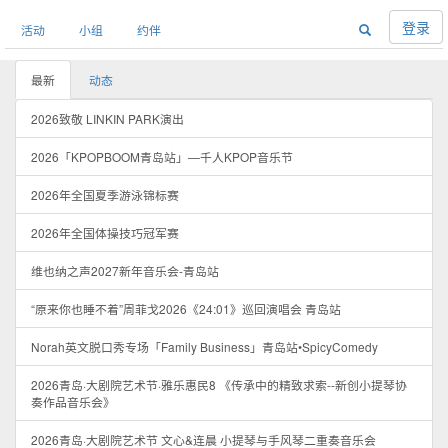
登录
活动
小组
约伴
最新
动态
2026致敬 LINKIN PARK演出
2026「KPOPBOOM青岛站」—千人KPOP音乐节
2026年全国夏季游泳锦标赛
2026年全国体操技巧冠军赛
维也纳之声2027新年音乐会-青岛站
“原来你也睡不着”周菲戈2026《24:01》巡回演唱会 青岛站
Norah英文脱口秀专场「Family Business」青岛站•SpicyComedy
2026青岛·大剧院艺术节·雅乐惠民8 《传承中的精致求索--新创小提琴协
奏作品音乐会》
2026青岛·大剧院艺术节 文心&连晨 小提琴与手风琴二重奏音乐会