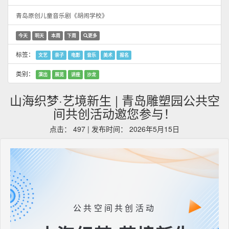
青岛原创儿童音乐剧《胡闹学校》
今天
明天
本周
下周
更多
标签：
文艺
亲子
电影
音乐
美术
报名
类别：
演出
展览
讲座
沙龙
山海织梦·艺境新生 | 青岛雕塑园公共空
间共创活动邀您参与！
点击： 497 | 发布时间： 2026年5月15日
公共空间共创活动