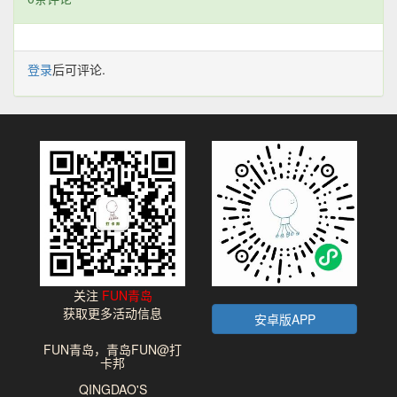
登录
后可评论.
关注
FUN青岛
获取更多活动信息
安卓版APP
FUN青岛，青岛FUN@打
卡邦
QINGDAO'S