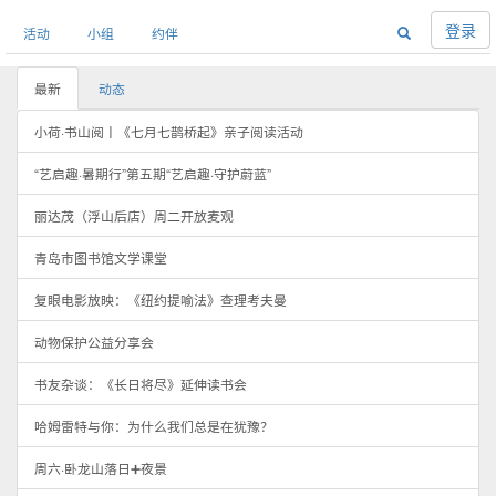
登录
活动
小组
约伴
最新
动态
小荷·书山阅丨《七月七鹊桥起》亲子阅读活动
“艺启趣·暑期行”第五期“艺启趣·守护蔚蓝”
丽达茂（浮山后店）周二开放麦观
青岛市图书馆文学课堂
复眼电影放映：《纽约提喻法》查理考夫曼
动物保护公益分享会
书友杂谈：《长日将尽》延伸读书会
哈姆雷特与你：为什么我们总是在犹豫？
周六·卧龙山落日➕夜景