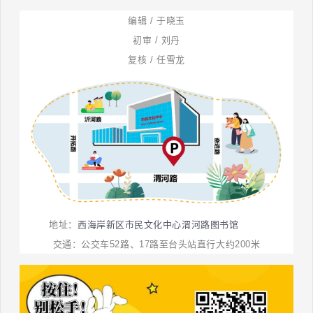
编辑 / 于晓玉
初审 / 刘丹
复核 / 任雪龙
西海岸新区市民文化中心渭河路图书馆
地址：
交通：公交车52路、17路至台头站直行大约200米