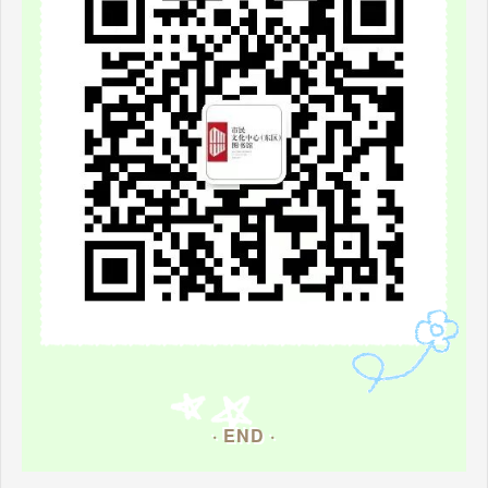
· END ·