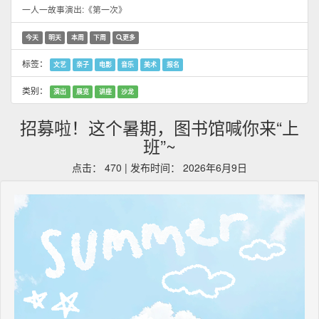
一人一故事演出:《第一次》
今天
明天
本周
下周
更多
标签：
文艺
亲子
电影
音乐
美术
报名
类别：
演出
展览
讲座
沙龙
招募啦！这个暑期，图书馆喊你来“上
班”~
点击： 470 | 发布时间： 2026年6月9日