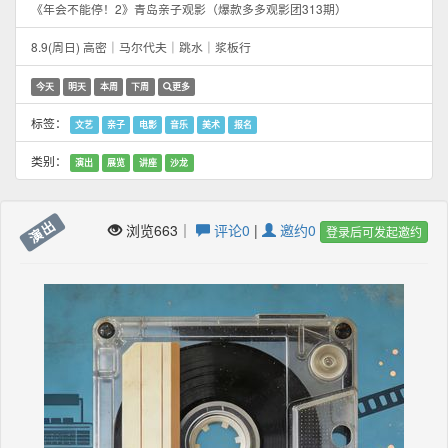
《年会不能停！2》青岛亲子观影（爆款多多观影团313期）
8.9(周日) 高密｜马尔代夫｜跳水｜浆板行
今天
明天
本周
下周
更多
标签：
文艺
亲子
电影
音乐
美术
报名
类别：
演出
展览
讲座
沙龙
演出
浏览663｜
评论0
|
邀约0
登录后可发起邀约