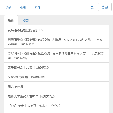
登录
活动
小组
约伴
最新
动态
黄岛路不插电庭院音乐 LIVE
影展团看◎《探戈课》映后交流+表演场 | 恋人之间的权利之战——八又
迷影组391期青岛站
影展团看◎《祖与占》映后交流 | 法国新浪潮三角构图大赏——八又迷影
组392期青岛站
亲子读书会｜共读《认知驱动》
文旅融合魔幻剧《济南印象》
周六·玩水局
电影美学鉴赏人性神作《动物农场》
【8.9】徒步｜大流顶｜偏心石｜化化浪子