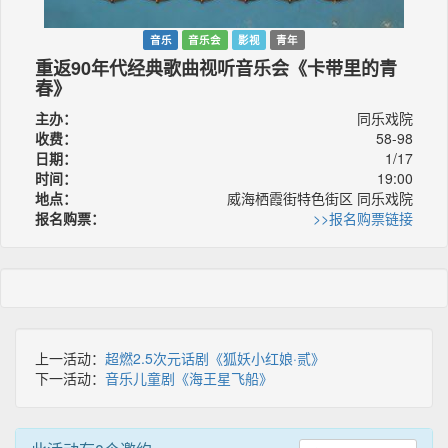
音乐
音乐会
影视
青年
重返90年代经典歌曲视听音乐会《卡带里的青
春》
主办：
同乐戏院
收费：
58-98
日期：
1/17
时间：
19:00
地点：
威海栖霞街特色街区 同乐戏院
报名购票：
>>报名购票链接
上一活动：
超燃2.5次元话剧《狐妖小红娘·贰》
下一活动：
音乐儿童剧《海王星飞船》