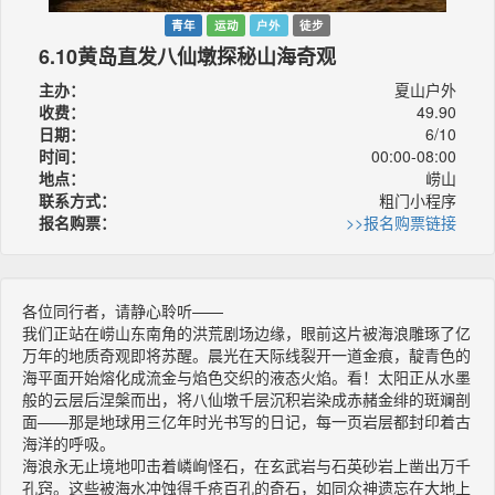
青年
运动
户外
徒步
6.10黄岛直发八仙墩探秘山海奇观
主办：
夏山户外
收费：
49.90
日期：
6/10
时间：
00:00-08:00
地点：
崂山
联系方式：
粗门小程序
报名购票：
>>报名购票链接
各位同行者，请静心聆听——
我们正站在崂山东南角的洪荒剧场边缘，眼前这片被海浪雕琢了亿
万年的地质奇观即将苏醒。晨光在天际线裂开一道金痕，靛青色的
海平面开始熔化成流金与焰色交织的液态火焰。看！太阳正从水墨
般的云层后涅槃而出，将八仙墩千层沉积岩染成赤赭金绯的斑斓剖
面——那是地球用三亿年时光书写的日记，每一页岩层都封印着古
海洋的呼吸。
海浪永无止境地叩击着嶙峋怪石，在玄武岩与石英砂岩上凿出万千
孔窍。这些被海水冲蚀得千疮百孔的奇石，如同众神遗忘在大地上