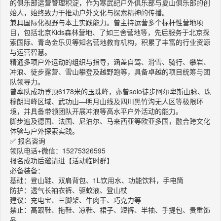
的俱乐部运营管理积淀，作为寒武纪户外俱乐部与夏山俱乐部的创
始人，始终致力于推动户外文化与探索精神的传播。
兼具国际化视野与本土实践能力。曾主持运营多个标杆性营地项
目，包括北京Kids森林营地、了如三舍营地等，先后服务于北京探
索国际、青岛金乐贝等知名营地教育机构，积累了丰富的行业资源
与运营智慧。
精通多项户外运动的组织与指导，涵盖自驾、滑雪、骑行、攀岩、
冲浪、徒步露营、雪山攀登及越野跑等，具备卓越的项目统筹与团
队领导力。
曾率队成功登顶6178米的玉珠峰，亦曾solo徒步阿尔卑斯山脉、珠
穆朗玛峰区域、武功山—明月山线及四川黑竹沟无人区等极限环
境，并具备带领团队开展冲浪等高水平户外活动的能力。
脚步遍及德国、法国、尼泊尔、马来西亚等欧亚多国，融合跨文化
体验与户外探索实践。
✅ 报名咨询
领队电话+微信：15275326595
报名成功后邀请进【活动临时群】
必备装备：
基础：登山鞋、双肩背包、1L饮用水、功能饮料，手电筒
防护：透气长袖衣裤、驱蚊液、登山杖
建议：充电宝、三脚架、牛肉干、巧克力等
禁止：高跟鞋、拖鞋、凉鞋、裙子、短裤、半袖、手提包、贵重饰
品