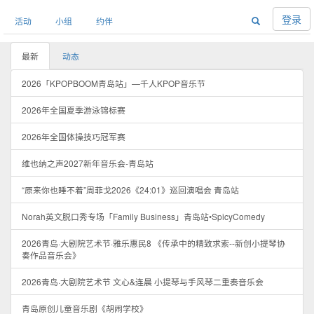
登录
活动
小组
约伴
最新
动态
2026「KPOPBOOM青岛站」—千人KPOP音乐节
2026年全国夏季游泳锦标赛
2026年全国体操技巧冠军赛
维也纳之声2027新年音乐会-青岛站
“原来你也睡不着”周菲戈2026《24:01》巡回演唱会 青岛站
Norah英文脱口秀专场「Family Business」青岛站•SpicyComedy
2026青岛·大剧院艺术节·雅乐惠民8 《传承中的精致求索--新创小提琴协
奏作品音乐会》
2026青岛·大剧院艺术节 文心&连晨 小提琴与手风琴二重奏音乐会
青岛原创儿童音乐剧《胡闹学校》