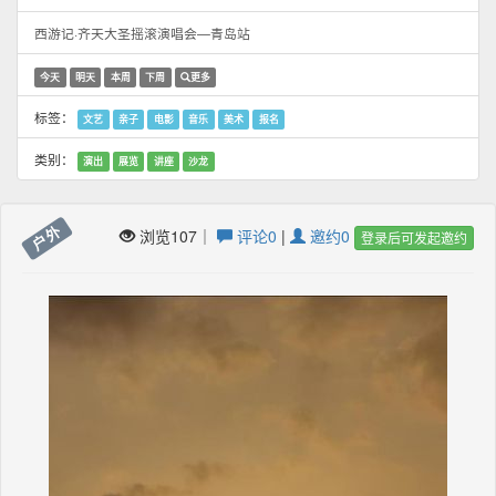
西游记·齐天大圣摇滚演唱会—青岛站
今天
明天
本周
下周
更多
标签：
文艺
亲子
电影
音乐
美术
报名
类别：
演出
展览
讲座
沙龙
户外
浏览107｜
评论0
|
邀约0
登录后可发起邀约