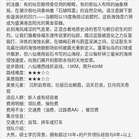
的法器：有的似巨鲸颅骨空洞的眼眶，有的若仙人布阵的抽象棋
局，在潮汐吞吐间奏响着「石罅鸣雷」的自然交响。请注意脚下那
些漩涡状的凹穴——当朝阳以15度角掠过岩壁时，这些海蚀壶穴将
成为盛满液态阳光的黄金容器。
此刻海风咸涩的气息里，正混合着地质史诗的苍茫与朝日初生的炽
烈。让我们循着徐福东渡传说里的仙踪，踏过这版被造化之力反复
锻打、淬炼的海蚀长廊，在嶙峋石脊与蔚蓝深渊之间，见证胶东半
岛最壮阔的海蚀地貌剧场如何被晨光重新定义。蓬莱仙岛的幻境或
许飘渺，但八仙墩用岩石书写的山海经，正以每秒钟三毫米的海岸
侵蚀速度，向我们展开刹那即永恒的天地宏章。
徒步路线：八仙墩西线折返线，13KM，爬升400M
路线难度：★★★☆☆
美景指数：★★★☆☆
美景元素： 沉积岩奇观，壮丽日出朝霞，滔天巨浪，日月同天奇
观
适应人群：新人或有经验者
费用明细：领队费、保险费
费用不含：交通费（油费、过路费AA），餐饮费
集合信息：
交通方式：自驾、拼车或打车
领队介绍：
大熊，硕士学历背景，拥有超过10年+的户外领队经验与6年+以上